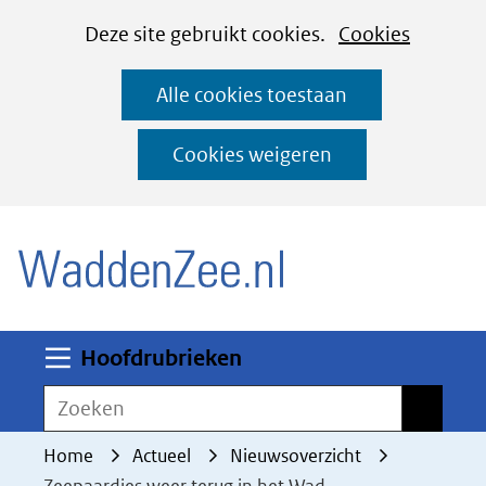
Cookies
Ga
Hier
Deze site gebruikt cookies.
Cookies
instellen
naar
kan
Alle cookies toestaan
de
het
inhoud
gebruik
Cookies weigeren
van
(naar homepage)
cookies
op
deze
website
worden
Uitklappen
Hoofdrubrieken
toegestaan
Zoeken
Zoeken
of
geweigerd.
Home
Actueel
Nieuwsoverzicht