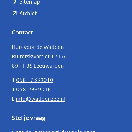
Sitemap
naar
(opent
een
Archief
andere
in
website)
nieuw
Contact
venster)
Huis voor de Wadden
(verwijst
Ruiterskwartier 121 A
naar
8911 BS Leeuwarden
een
andere
T
058 - 2339010
website)
T
058-2339016
E
info@waddenzee.nl
Stel je vraag