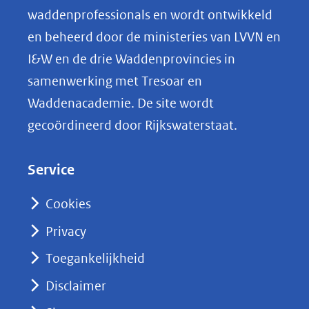
o
waddenprofessionals en wordt ontwikkeld
p
en beheerd door de ministeries van LVVN en
L
I&W en de drie Waddenprovincies in
i
samenwerking met Tresoar en
n
Waddenacademie. De site wordt
k
gecoördineerd door Rijkswaterstaat.
e
d
Service
I
n
Cookies
(opent
Privacy
in
nieuw
Toegankelijkheid
venster)
Disclaimer
(verwijst