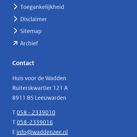
nieuw
Toegankelijkheid
venster)
Disclaimer
(verwijst
Sitemap
naar
(opent
een
Archief
andere
in
website)
nieuw
Contact
venster)
Huis voor de Wadden
(verwijst
Ruiterskwartier 121 A
naar
8911 BS Leeuwarden
een
andere
T
058 - 2339010
website)
T
058-2339016
E
info@waddenzee.nl