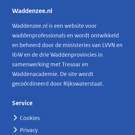
l
Waddenzee.nl
e
n
Waddenzee.nl is een website voor
o
waddenprofessionals en wordt ontwikkeld
p
en beheerd door de ministeries van LVVN en
L
I&W en de drie Waddenprovincies in
i
samenwerking met Tresoar en
n
Waddenacademie. De site wordt
k
gecoördineerd door Rijkswaterstaat.
e
d
Service
I
n
Cookies
(opent
Privacy
in