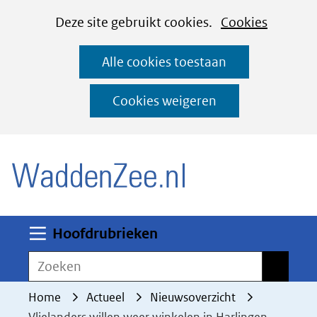
Cookies
Ga
Hier
Deze site gebruikt cookies.
Cookies
instellen
naar
kan
Alle cookies toestaan
de
het
inhoud
gebruik
Cookies weigeren
van
(naar homepage)
cookies
op
deze
website
worden
Uitklappen
Hoofdrubrieken
toegestaan
Zoeken
Zoeken
of
geweigerd.
Home
Actueel
Nieuwsoverzicht