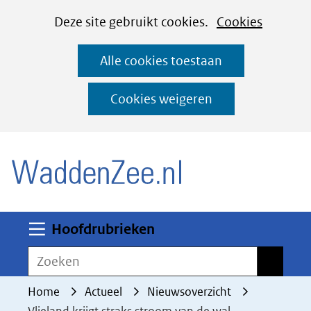
Cookies
Ga
Hier
Deze site gebruikt cookies.
Cookies
instellen
naar
kan
Alle cookies toestaan
de
het
inhoud
gebruik
Cookies weigeren
van
(naar homepage)
cookies
op
deze
website
worden
Uitklappen
Hoofdrubrieken
toegestaan
Zoeken
Zoeken
of
geweigerd.
Home
Actueel
Nieuwsoverzicht