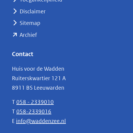
venster)
Disclaimer
(verwijst
Sitemap
naar
(opent
een
Archief
andere
in
website)
nieuw
Contact
venster)
Huis voor de Wadden
(verwijst
Ruiterskwartier 121 A
naar
8911 BS Leeuwarden
een
andere
T
058 - 2339010
website)
T
058-2339016
E
info@waddenzee.nl