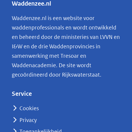
Waddenzee.nl
e
n
Waddenzee.nl is een website voor
o
waddenprofessionals en wordt ontwikkeld
p
en beheerd door de ministeries van LVVN en
L
I&W en de drie Waddenprovincies in
i
samenwerking met Tresoar en
n
Waddenacademie. De site wordt
k
gecoördineerd door Rijkswaterstaat.
e
d
Service
I
n
Cookies
(opent
Privacy
in
nieuw
Toegankelijkheid