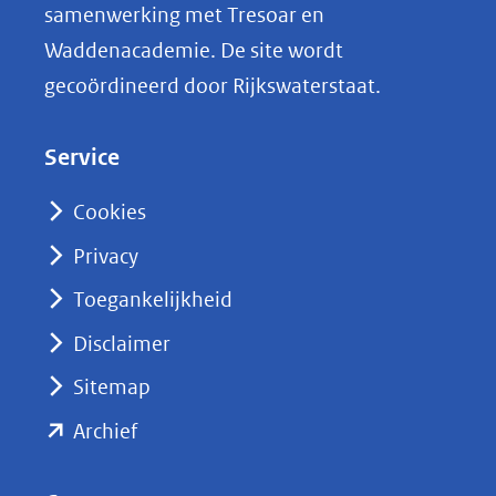
samenwerking met Tresoar en
n
Waddenacademie. De site wordt
k
gecoördineerd door Rijkswaterstaat.
e
d
Service
I
n
Cookies
(opent
Privacy
in
nieuw
Toegankelijkheid
venster)
Disclaimer
(verwijst
Sitemap
naar
(opent
een
Archief
andere
in