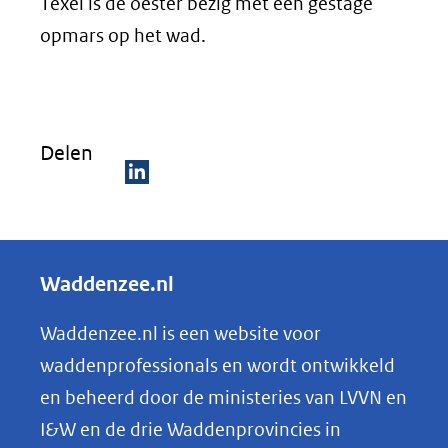
Texel is de oester bezig met een gestage
opmars op het wad.
Delen
D
e
l
Waddenzee.nl
e
n
Waddenzee.nl is een website voor
o
waddenprofessionals en wordt ontwikkeld
p
en beheerd door de ministeries van LVVN en
L
I&W en de drie Waddenprovincies in
i