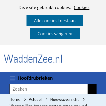
Cookies
Ga
Hier
Deze site gebruikt cookies.
Cookies
instellen
naar
kan
Alle cookies toestaan
de
het
inhoud
gebruik
Cookies weigeren
van
(naar homepage)
cookies
op
deze
website
worden
Uitklappen
Hoofdrubrieken
toegestaan
Zoeken
Zoeken
of
geweigerd.
Home
Actueel
Nieuwsoverzicht