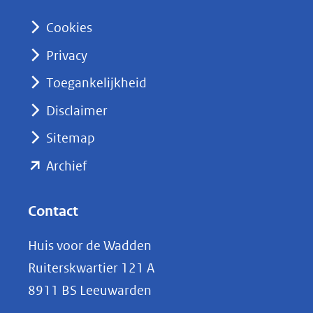
n
Cookies
(opent
Privacy
in
nieuw
Toegankelijkheid
venster)
Disclaimer
(verwijst
Sitemap
naar
(opent
een
Archief
andere
in
website)
nieuw
Contact
venster)
Huis voor de Wadden
(verwijst
Ruiterskwartier 121 A
naar
8911 BS Leeuwarden
een