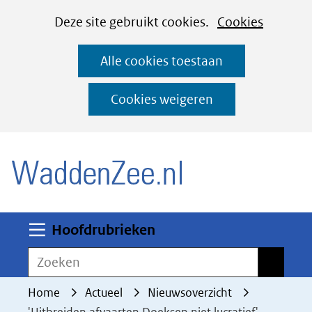
Cookies
Ga
Hier
Deze site gebruikt cookies.
Cookies
instellen
naar
kan
Alle cookies toestaan
de
het
inhoud
gebruik
Cookies weigeren
van
(naar homepage)
cookies
op
deze
website
worden
Uitklappen
Hoofdrubrieken
toegestaan
Zoeken
Zoeken
of
geweigerd.
Home
Actueel
Nieuwsoverzicht