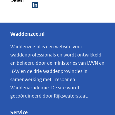
Delen
D
e
l
Waddenzee.nl
e
n
Waddenzee.nl is een website voor
o
waddenprofessionals en wordt ontwikkeld
p
en beheerd door de ministeries van LVVN en
L
I&W en de drie Waddenprovincies in
i
samenwerking met Tresoar en
n
Waddenacademie. De site wordt
k
gecoördineerd door Rijkswaterstaat.
e
d
Service
I