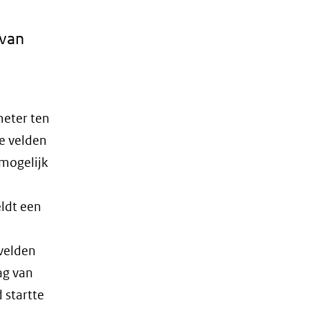
 van
meter ten
e velden
 mogelijk
eldt een
svelden
ag van
 startte