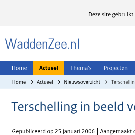
Cookies
Deze site gebruikt
instellen
Hier
(naar homepage)
kan
het
gebruik
van
Actueel
Thema's
Pr
Home
Actueel
Thema's
Projecten
Uitklappen
Uitklappen
Ui
cookies
Home
Actueel
Nieuwsoverzicht
Terschelli
op
deze
Terschelling in beeld 
website
worden
toegestaan
Gepubliceerd op 25 januari 2006
Aangemaakt d
of