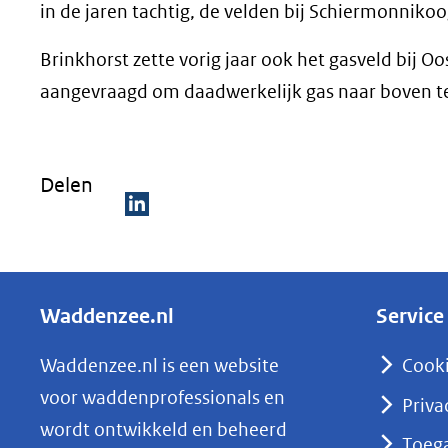
in de jaren tachtig, de velden bij Schiermonnik
Brinkhorst zette vorig jaar ook het gasveld bij O
aangevraagd om daadwerkelijk gas naar boven t
Delen
D
e
l
Waddenzee.nl
Service
e
n
Waddenzee.nl is een website
Cook
o
voor waddenprofessionals en
Priva
p
wordt ontwikkeld en beheerd
Toega