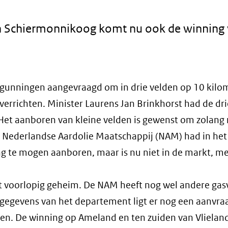
 Schiermonnikoog komt nu ook de winning
ergunningen aangevraagd om in drie velden op 10 kilo
errichten. Minister Laurens Jan Brinkhorst had de dri
Het aanboren van kleine velden is gewenst om zolang
e Nederlandse Aardolie Maatschappij (NAM) had in het
ing te mogen aanboren, maar is nu niet in de markt, m
ft voorlopig geheim. De NAM heeft nog wel andere ga
s gegevens van het departement ligt er nog een aanvra
n. De winning op Ameland en ten zuiden van Vlieland