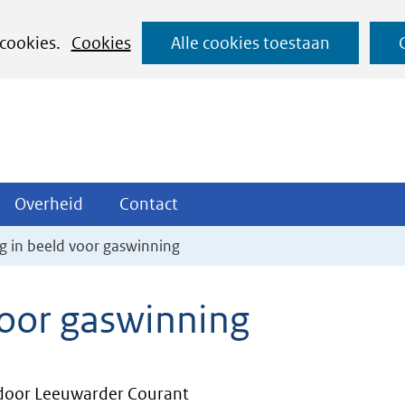
Ga
 cookies.
Cookies
Alle cookies toestaan
naar
de
inhoud
ojecten
Overheid
Contact
Overheid
Contact
tklappen
Uitklappen
Uitklappen
ng in beeld voor gaswinning
voor gaswinning
oor Leeuwarder Courant