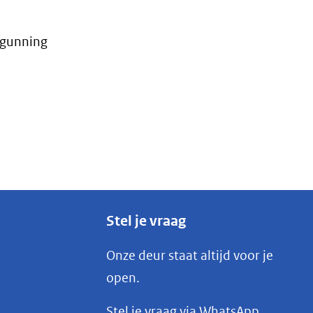
ergunning
Stel je vraag
Onze deur staat altijd voor je
open.
(opent
Stel je vraag via WhatsApp