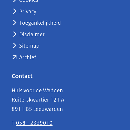
(opent
Privacy
in
nieuw
Toegankelijkheid
venster)
Disclaimer
(verwijst
Sitemap
naar
(opent
een
Archief
andere
in
website)
nieuw
Contact
venster)
Huis voor de Wadden
(verwijst
Ruiterskwartier 121 A
naar
8911 BS Leeuwarden
een
andere
T
058 - 2339010