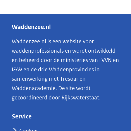
D
e
l
Waddenzee.nl
e
n
Waddenzee.nl is een website voor
o
waddenprofessionals en wordt ontwikkeld
p
en beheerd door de ministeries van LVVN en
L
I&W en de drie Waddenprovincies in
i
samenwerking met Tresoar en
n
Waddenacademie. De site wordt
k
gecoördineerd door Rijkswaterstaat.
e
d
Service
I
n
Cookies