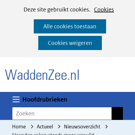
Cookies
Ga
Hier
Deze site gebruikt cookies.
Cookies
instellen
naar
kan
Alle cookies toestaan
de
het
inhoud
gebruik
Cookies weigeren
van
(naar homepage)
cookies
op
deze
website
worden
Uitklappen
Hoofdrubrieken
toegestaan
Zoeken
Zoeken
of
geweigerd.
Home
Actueel
Nieuwsoverzicht