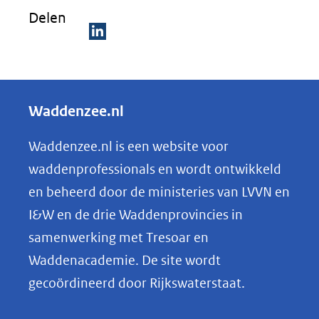
Delen
D
e
l
Waddenzee.nl
e
n
Waddenzee.nl is een website voor
o
waddenprofessionals en wordt ontwikkeld
p
en beheerd door de ministeries van LVVN en
L
I&W en de drie Waddenprovincies in
i
samenwerking met Tresoar en
n
Waddenacademie. De site wordt
k
gecoördineerd door Rijkswaterstaat.
e
d