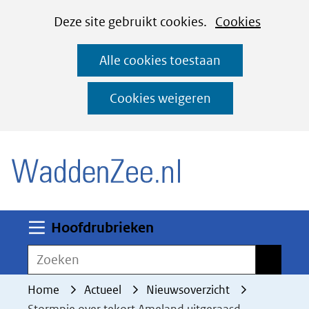
Cookies
Ga
Hier
Deze site gebruikt cookies.
Cookies
instellen
naar
kan
Alle cookies toestaan
de
het
inhoud
gebruik
Cookies weigeren
van
(naar homepage)
cookies
op
deze
website
worden
Uitklappen
Hoofdrubrieken
toegestaan
Zoeken
Zoeken
of
geweigerd.
Home
Actueel
Nieuwsoverzicht