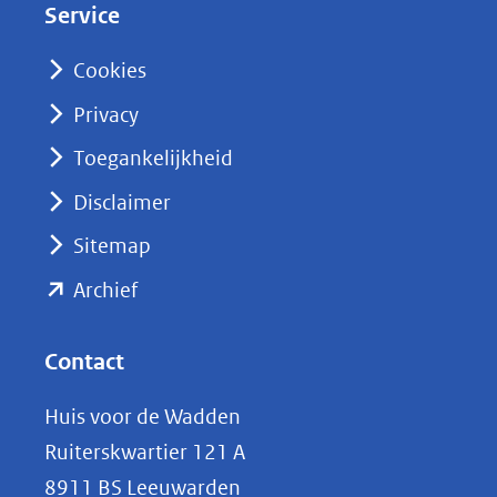
Service
I
n
Cookies
(opent
Privacy
in
nieuw
Toegankelijkheid
venster)
Disclaimer
(verwijst
Sitemap
naar
(opent
een
Archief
andere
in
website)
nieuw
Contact
venster)
Huis voor de Wadden
(verwijst
Ruiterskwartier 121 A
naar
8911 BS Leeuwarden