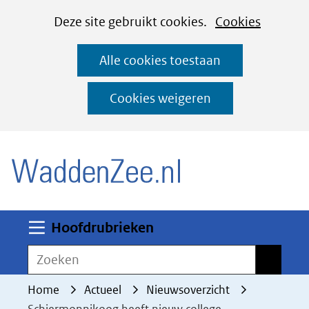
Cookies
Ga
Hier
Deze site gebruikt cookies.
Cookies
instellen
naar
kan
Alle cookies toestaan
de
het
inhoud
gebruik
Cookies weigeren
van
(naar homepage)
cookies
op
deze
website
worden
Uitklappen
Hoofdrubrieken
toegestaan
Zoeken
Zoeken
of
geweigerd.
Home
Actueel
Nieuwsoverzicht