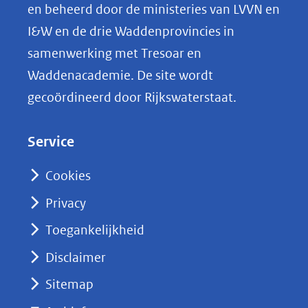
p
en beheerd door de ministeries van LVVN en
L
I&W en de drie Waddenprovincies in
i
samenwerking met Tresoar en
n
Waddenacademie. De site wordt
k
gecoördineerd door Rijkswaterstaat.
e
d
Service
I
n
Cookies
(opent
Privacy
in
nieuw
Toegankelijkheid
venster)
Disclaimer
(verwijst
Sitemap
naar