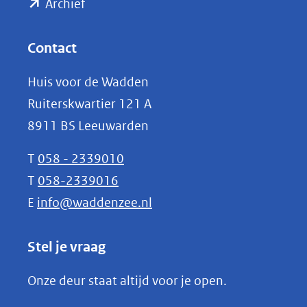
(opent
een
Archief
andere
in
website)
nieuw
Contact
venster)
Huis voor de Wadden
(verwijst
Ruiterskwartier 121 A
naar
8911 BS Leeuwarden
een
andere
T
058 - 2339010
website)
T
058-2339016
E
info@waddenzee.nl
Stel je vraag
Onze deur staat altijd voor je open.