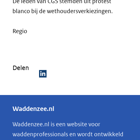
De leden van CGS stemden uit protest
blanco bij de wethoudersverkiezingen.
Regio
Delen
D
e
l
Waddenzee.nl
e
n
Waddenzee.nl is een website voor
o
waddenprofessionals en wordt ontwikkeld