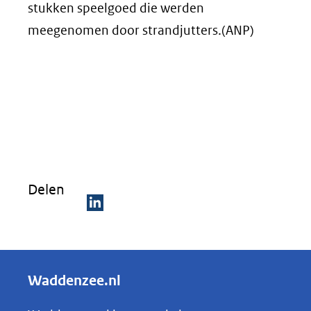
stukken speelgoed die werden
meegenomen door strandjutters.(ANP)
Delen
D
e
l
Waddenzee.nl
e
n