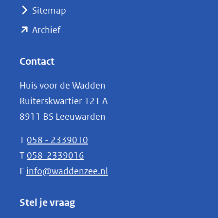
(verwijst
Sitemap
naar
(opent
een
Archief
andere
in
website)
nieuw
Contact
venster)
Huis voor de Wadden
(verwijst
Ruiterskwartier 121 A
naar
8911 BS Leeuwarden
een
andere
T
058 - 2339010
website)
T
058-2339016
E
info@waddenzee.nl
Stel je vraag