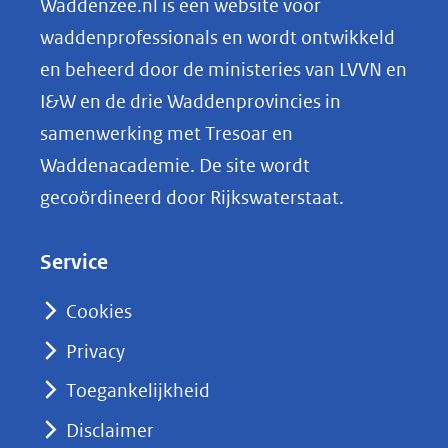
Waddenzee.nl is een website voor
o
waddenprofessionals en wordt ontwikkeld
p
en beheerd door de ministeries van LVVN en
L
I&W en de drie Waddenprovincies in
i
samenwerking met Tresoar en
n
Waddenacademie. De site wordt
k
gecoördineerd door Rijkswaterstaat.
e
d
Service
I
n
Cookies
(opent
Privacy
in
nieuw
Toegankelijkheid
venster)
Disclaimer