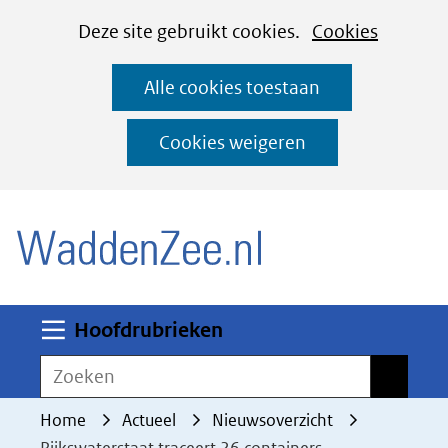
Cookies
Ga
Hier
Deze site gebruikt cookies.
Cookies
instellen
naar
kan
Alle cookies toestaan
de
het
inhoud
gebruik
Cookies weigeren
van
(naar homepage)
cookies
op
deze
website
worden
Uitklappen
Hoofdrubrieken
toegestaan
Zoeken
Zoeken
of
geweigerd.
Home
Actueel
Nieuwsoverzicht