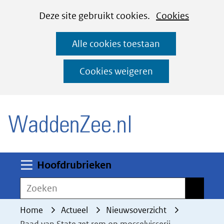
Cookies
Ga
Hier
Deze site gebruikt cookies.
Cookies
instellen
naar
kan
Alle cookies toestaan
de
het
inhoud
gebruik
Cookies weigeren
van
(naar homepage)
cookies
op
deze
website
worden
Uitklappen
Hoofdrubrieken
toegestaan
Zoeken
Zoeken
of
geweigerd.
Home
Actueel
Nieuwsoverzicht