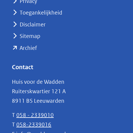
Privacy
in
nieuw
Toegankelijkheid
venster)
Disclaimer
(verwijst
Sitemap
naar
(opent
een
Archief
andere
in
website)
nieuw
Contact
venster)
Huis voor de Wadden
(verwijst
Ruiterskwartier 121 A
naar
8911 BS Leeuwarden
een
andere
T
058 - 2339010
website)
T
058-2339016