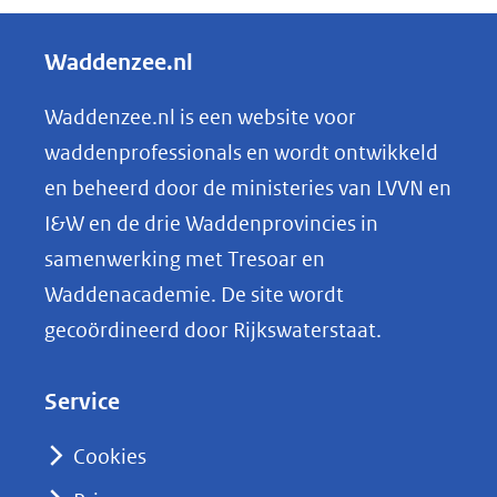
e
l
Waddenzee.nl
e
n
Waddenzee.nl is een website voor
o
waddenprofessionals en wordt ontwikkeld
p
en beheerd door de ministeries van LVVN en
L
I&W en de drie Waddenprovincies in
i
samenwerking met Tresoar en
n
Waddenacademie. De site wordt
k
gecoördineerd door Rijkswaterstaat.
e
d
Service
I
n
Cookies
(opent