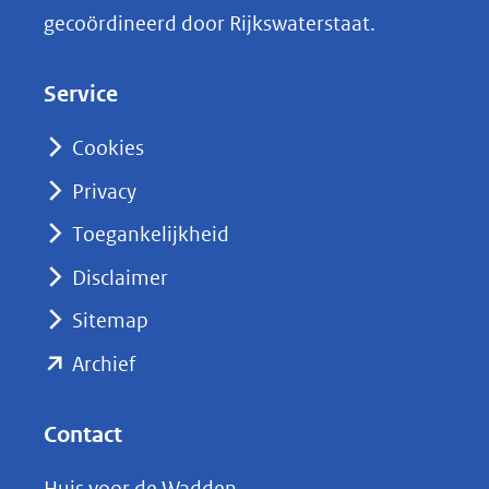
k
gecoördineerd door Rijkswaterstaat.
e
d
Service
I
n
Cookies
(opent
Privacy
in
nieuw
Toegankelijkheid
venster)
Disclaimer
(verwijst
Sitemap
naar
(opent
een
Archief
andere
in
website)
nieuw
Contact
venster)
Huis voor de Wadden