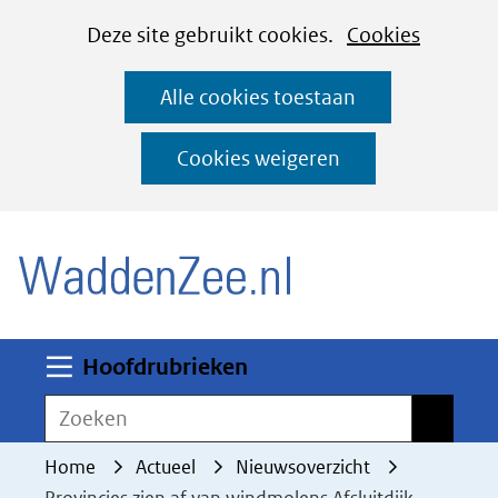
Cookies
Ga
Hier
Deze site gebruikt cookies.
Cookies
instellen
naar
kan
Alle cookies toestaan
de
het
inhoud
gebruik
Cookies weigeren
van
(naar homepage)
cookies
op
deze
website
worden
Uitklappen
Hoofdrubrieken
toegestaan
Zoeken
Zoeken
of
geweigerd.
Home
Actueel
Nieuwsoverzicht