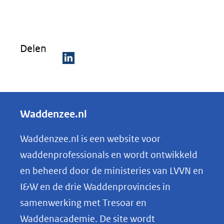
Delen
D
e
l
Waddenzee.nl
e
n
Waddenzee.nl is een website voor
o
waddenprofessionals en wordt ontwikkeld
p
en beheerd door de ministeries van LVVN en
L
I&W en de drie Waddenprovincies in
i
samenwerking met Tresoar en
n
Waddenacademie. De site wordt