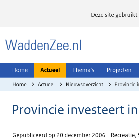
Cookies
Deze site gebruikt
instellen
Hier
(naar homepage)
kan
het
gebruik
van
Actueel
Thema's
Pr
Home
Actueel
Thema's
Projecten
Uitklappen
Uitklappen
Ui
cookies
Home
Actueel
Nieuwsoverzicht
Provincie 
op
deze
Provincie investeert i
website
worden
toegestaan
Gepubliceerd op 20 december 2006
Recreatie,
of