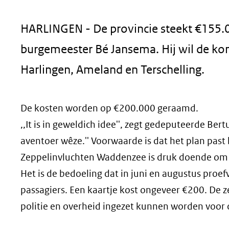
geweigerd.
HARLINGEN - De provincie steekt €155.0
burgemeester Bé Jansema. Hij wil de ko
Harlingen, Ameland en Terschelling.
De kosten worden op €200.000 geraamd.
,,It is in geweldich idee'', zegt gedeputeerde Ber
aventoer wêze.'' Voorwaarde is dat het plan pas
Zeppelinvluchten Waddenzee is druk doende om
Het is de bedoeling dat in juni en augustus pro
passagiers. Een kaartje kost ongeveer €200. De 
politie en overheid ingezet kunnen worden voor 