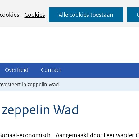
Ga
 cookies.
Cookies
Alle cookies toestaan
naar
de
inhoud
ojecten
Overheid
Contact
Overheid
Contact
tklappen
Uitklappen
Uitklappen
investeert in zeppelin Wad
n zeppelin Wad
 Sociaal-economisch
Aangemaakt door Leeuwarder C