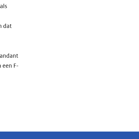
als
n dat
mandant
n een F-