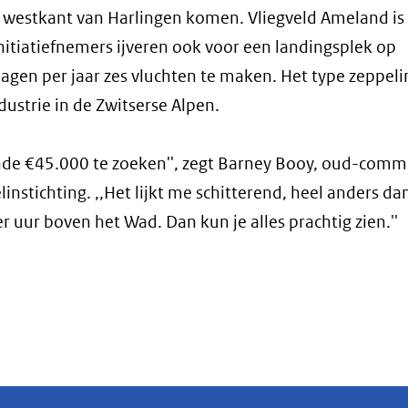
 westkant van Harlingen komen. Vliegveld Ameland is 
itiatiefnemers ijveren ook voor een landingsplek op
dagen per jaar zes vluchten te maken. Het type zeppeli
dustrie in de Zwitserse Alpen.
rende €45.000 te zoeken'', zegt Barney Booy, oud-com
instichting. ,,Het lijkt me schitterend, heel anders da
r uur boven het Wad. Dan kun je alles prachtig zien.''