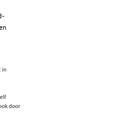
d-
sen
 in
elf
 ook door