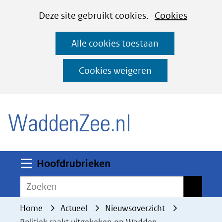
Cookies
Ga
Hier
Deze site gebruikt cookies.
Cookies
instellen
naar
kan
Alle cookies toestaan
de
het
inhoud
gebruik
Cookies weigeren
van
(naar homepage)
cookies
op
deze
website
worden
Uitklappen
Hoofdrubrieken
toegestaan
Zoeken
Zoeken
of
geweigerd.
Home
Actueel
Nieuwsoverzicht