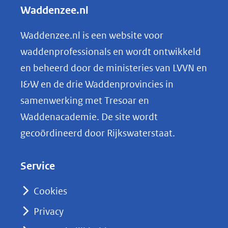
l
Waddenzee.nl
e
n
Waddenzee.nl is een website voor
o
waddenprofessionals en wordt ontwikkeld
p
en beheerd door de ministeries van LVVN en
L
I&W en de drie Waddenprovincies in
i
samenwerking met Tresoar en
n
Waddenacademie. De site wordt
k
gecoördineerd door Rijkswaterstaat.
e
d
Service
I
n
Cookies
(opent
Privacy
in