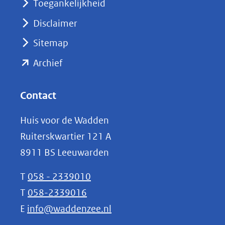
nieuw
Toegankelijkheid
venster)
Disclaimer
(verwijst
Sitemap
naar
(opent
een
Archief
andere
in
website)
nieuw
Contact
venster)
Huis voor de Wadden
(verwijst
Ruiterskwartier 121 A
naar
8911 BS Leeuwarden
een
andere
T
058 - 2339010
website)
T
058-2339016
E
info@waddenzee.nl