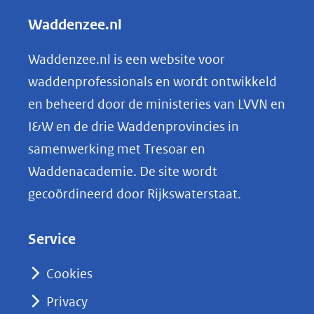
l
Waddenzee.nl
e
n
Waddenzee.nl is een website voor
o
waddenprofessionals en wordt ontwikkeld
p
en beheerd door de ministeries van LVVN en
L
I&W en de drie Waddenprovincies in
i
samenwerking met Tresoar en
n
Waddenacademie. De site wordt
k
gecoördineerd door Rijkswaterstaat.
e
d
Service
I
n
Cookies
(opent
Privacy
in