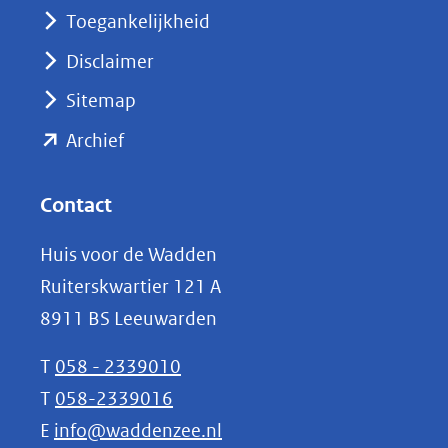
nieuw
Toegankelijkheid
venster)
Disclaimer
(verwijst
Sitemap
naar
(opent
een
Archief
andere
in
website)
nieuw
Contact
venster)
Huis voor de Wadden
(verwijst
Ruiterskwartier 121 A
naar
8911 BS Leeuwarden
een
andere
T
058 - 2339010
website)
T
058-2339016
E
info@waddenzee.nl