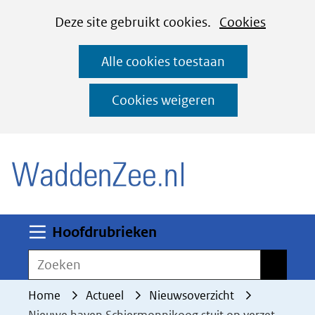
Cookies
Ga
Hier
Deze site gebruikt cookies.
Cookies
instellen
naar
kan
Alle cookies toestaan
de
het
inhoud
gebruik
Cookies weigeren
van
(naar homepage)
cookies
op
deze
website
worden
Uitklappen
Hoofdrubrieken
toegestaan
Zoeken
Zoeken
of
geweigerd.
Home
Actueel
Nieuwsoverzicht