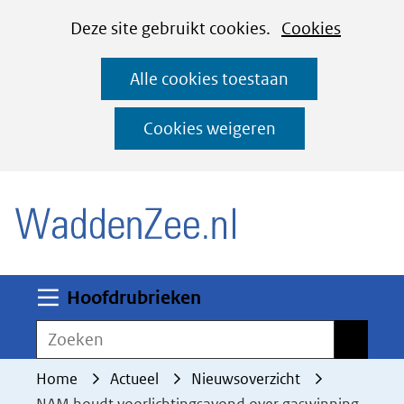
Cookies
Ga
Hier
Deze site gebruikt cookies.
Cookies
instellen
naar
kan
Alle cookies toestaan
de
het
inhoud
gebruik
Cookies weigeren
van
(naar homepage)
cookies
op
deze
website
worden
Uitklappen
Hoofdrubrieken
toegestaan
Zoeken
Zoeken
of
geweigerd.
Home
Actueel
Nieuwsoverzicht