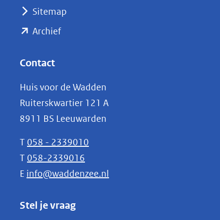
(verwijst
Sitemap
naar
(opent
een
Archief
andere
in
website)
nieuw
Contact
venster)
Huis voor de Wadden
(verwijst
Ruiterskwartier 121 A
naar
8911 BS Leeuwarden
een
andere
T
058 - 2339010
website)
T
058-2339016
E
info@waddenzee.nl
Stel je vraag