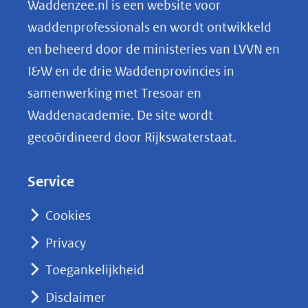
n
Waddenzee.nl is een website voor
o
waddenprofessionals en wordt ontwikkeld
p
en beheerd door de ministeries van LVVN en
L
I&W en de drie Waddenprovincies in
i
samenwerking met Tresoar en
n
Waddenacademie. De site wordt
k
gecoördineerd door Rijkswaterstaat.
e
d
Service
I
n
Cookies
(opent
Privacy
in
nieuw
Toegankelijkheid
venster)
Disclaimer