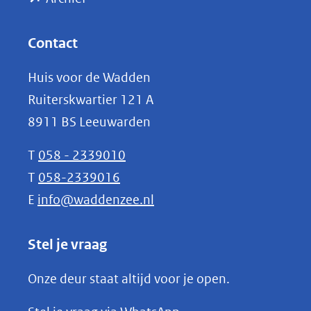
andere
in
website)
nieuw
Contact
venster)
Huis voor de Wadden
(verwijst
Ruiterskwartier 121 A
naar
8911 BS Leeuwarden
een
andere
T
058 - 2339010
website)
T
058-2339016
E
info@waddenzee.nl
Stel je vraag
Onze deur staat altijd voor je open.