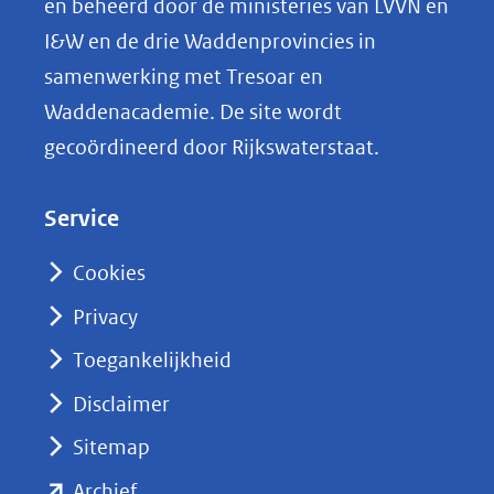
en beheerd door de ministeries van LVVN en
L
I&W en de drie Waddenprovincies in
i
samenwerking met Tresoar en
n
Waddenacademie. De site wordt
k
gecoördineerd door Rijkswaterstaat.
e
d
Service
I
n
Cookies
(opent
Privacy
in
nieuw
Toegankelijkheid
venster)
Disclaimer
(verwijst
Sitemap
naar
(opent
een
Archief