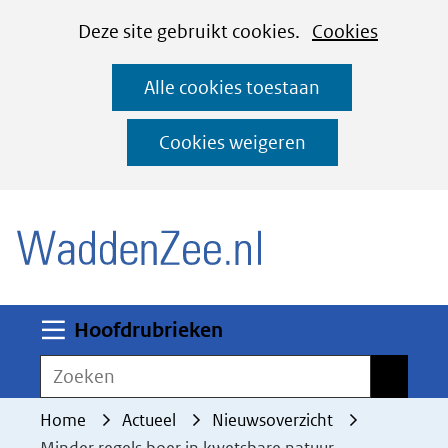
Cookies
Ga
Hier
Deze site gebruikt cookies.
Cookies
instellen
naar
kan
Alle cookies toestaan
de
het
inhoud
gebruik
Cookies weigeren
van
(naar homepage)
cookies
op
deze
website
worden
Uitklappen
Hoofdrubrieken
toegestaan
Zoeken
Zoeken
of
geweigerd.
Home
Actueel
Nieuwsoverzicht