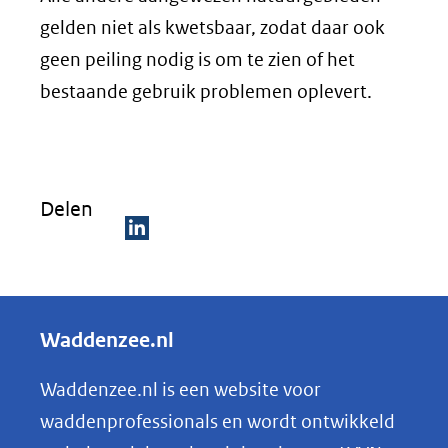
gelden niet als kwetsbaar, zodat daar ook
geen peiling nodig is om te zien of het
bestaande gebruik problemen oplevert.
Delen
D
e
l
Waddenzee.nl
e
n
Waddenzee.nl is een website voor
o
waddenprofessionals en wordt ontwikkeld
p