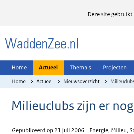
Cookies
Deze site gebruikt
instellen
Hier
(naar homepage)
kan
het
gebruik
van
Actueel
Thema's
Pr
Home
Actueel
Thema's
Projecten
Uitklappen
Uitklappen
Ui
cookies
Home
Actueel
Nieuwsoverzicht
Milieuclubs
op
deze
Milieuclubs zijn er nog
website
worden
toegestaan
Gepubliceerd op 21 juli 2006
Energie, Milieu, 
of