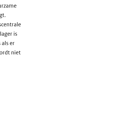
uurzame
gt.
scentrale
lager is
 als er
ordt niet