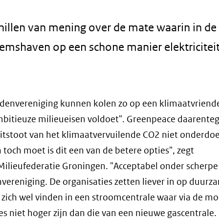
hillen van mening over de mate waarin in de
emshaven op een schone manier elektricitei
denvereniging kunnen kolen zo op een klimaatvriende
mbitieuze milieueisen voldoet". Greenpeace daarente
itstoot van het klimaatvervuilende CO2 niet onderdoe
n toch moet is dit een van de betere opties", zegt
Milieufederatie Groningen. "Acceptabel onder scherpe
ereniging. De organisaties zetten liever in op duurz
zich wel vinden in een stroomcentrale waar via de m
s niet hoger zijn dan die van een nieuwe gascentrale.