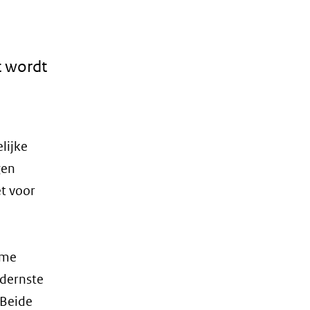
t wordt
lijke
gen
t voor
ame
odernste
 Beide