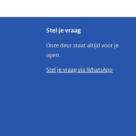
Stel je vraag
Onze deur staat altijd voor je
open.
(opent
Stel je vraag via WhatsApp
in
nieuw
venster)
(verwijst
naar
een