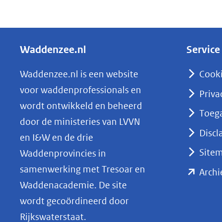
D
e
l
Waddenzee.nl
Service
e
n
Waddenzee.nl is een website
Cook
o
voor waddenprofessionals en
Priva
p
wordt ontwikkeld en beheerd
Toega
L
door de ministeries van LVVN
i
Discl
en I&W en de drie
n
Site
Waddenprovincies in
k
samenwerking met Tresoar en
Archi
e
Waddenacademie. De site
d
wordt gecoördineerd door
I
Rijkswaterstaat.
n