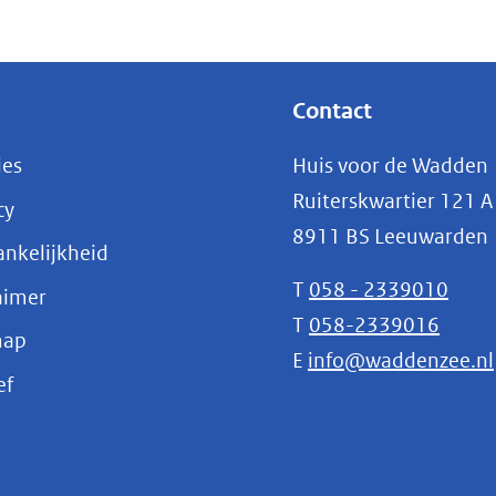
Contact
ies
Huis voor de Wadden
Ruiterskwartier 121 A
cy
8911 BS Leeuwarden
nkelijkheid
T
058 - 2339010
aimer
T
058-2339016
map
E
info@waddenzee.nl
(opent
ef
in
nieuw
venster)