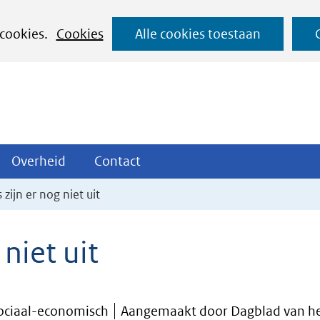
Ga
 cookies.
Cookies
Alle cookies toestaan
naar
de
inhoud
ojecten
Overheid
Contact
Overheid
Contact
tklappen
Uitklappen
Uitklappen
 zijn er nog niet uit
 niet uit
Sociaal-economisch
Aangemaakt door Dagblad van he