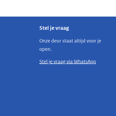
Stel je vraag
Onze deur staat altijd voor je
open.
(opent
Stel je vraag via WhatsApp
in
nieuw
venster)
(verwijst
naar
een