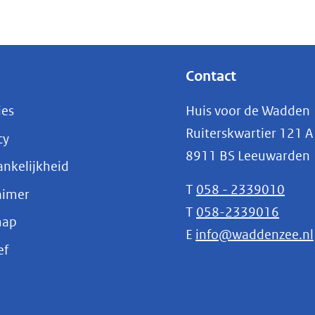
Contact
ies
Huis voor de Wadden
Ruiterskwartier 121 A
cy
8911 BS Leeuwarden
nkelijkheid
T
058 - 2339010
aimer
T
058-2339016
map
E
info@waddenzee.nl
(opent
ef
in
nieuw