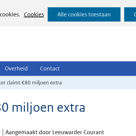
Ga
 cookies.
Cookies
Alle cookies toestaan
naar
de
inhoud
ojecten
Overheid
Contact
Overheid
Contact
tklappen
Uitklappen
Uitklappen
or claimt €80 miljoen extra
80 miljoen extra
j
Aangemaakt door Leeuwarder Courant