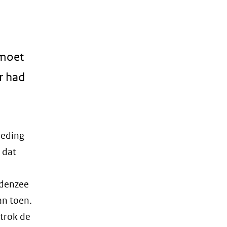
 moet
r had
oeding
 dat
ddenzee
an toen.
 trok de