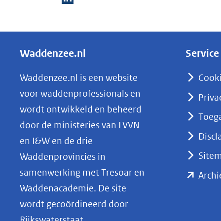
D
e
l
Waddenzee.nl
Service
e
n
Waddenzee.nl is een website
Cook
o
voor waddenprofessionals en
Priva
p
wordt ontwikkeld en beheerd
Toega
L
door de ministeries van LVVN
i
Discl
en I&W en de drie
n
Site
Waddenprovincies in
k
samenwerking met Tresoar en
Archi
e
Waddenacademie. De site
d
wordt gecoördineerd door
I
Rijkswaterstaat.