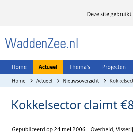
Cookies
Deze site gebruikt
instellen
Hier
(naar homepage)
kan
het
gebruik
van
Actueel
Thema's
Pr
Home
Actueel
Thema's
Projecten
Uitklappen
Uitklappen
Ui
cookies
Home
Actueel
Nieuwsoverzicht
Kokkelsect
op
deze
Kokkelsector claimt €
website
worden
toegestaan
Gepubliceerd op 24 mei 2006
Overheid, Visseri
of