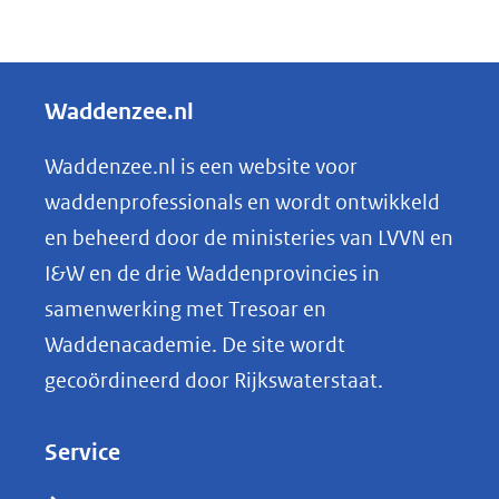
D
e
l
Waddenzee.nl
e
n
Waddenzee.nl is een website voor
o
waddenprofessionals en wordt ontwikkeld
p
en beheerd door de ministeries van LVVN en
L
I&W en de drie Waddenprovincies in
i
samenwerking met Tresoar en
n
Waddenacademie. De site wordt
k
gecoördineerd door Rijkswaterstaat.
e
d
Service
I
n