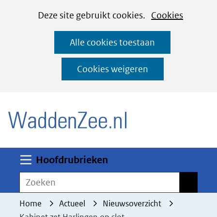
Cookies
Ga
Hier
Deze site gebruikt cookies.
Cookies
instellen
naar
kan
Alle cookies toestaan
de
het
inhoud
gebruik
Cookies weigeren
van
(naar homepage)
cookies
op
deze
website
worden
Uitklappen
Hoofdrubrieken
toegestaan
Zoeken
Zoeken
of
geweigerd.
Home
Actueel
Nieuwsoverzicht