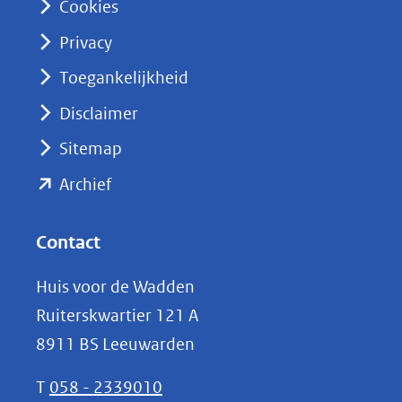
Cookies
(opent
Privacy
in
nieuw
Toegankelijkheid
venster)
Disclaimer
(verwijst
Sitemap
naar
(opent
een
Archief
andere
in
website)
nieuw
Contact
venster)
Huis voor de Wadden
(verwijst
Ruiterskwartier 121 A
naar
8911 BS Leeuwarden
een
andere
T
058 - 2339010