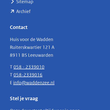
Sitemap
naar
(opent
een
Archief
andere
in
website)
nieuw
Contact
venster)
Huis voor de Wadden
(verwijst
Ruiterskwartier 121 A
naar
8911 BS Leeuwarden
een
andere
T
058 - 2339010
website)
T
058-2339016
E
info@waddenzee.nl
Stel je vraag