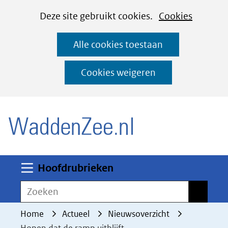
Cookies
Ga
Hier
Deze site gebruikt cookies.
Cookies
instellen
naar
kan
Alle cookies toestaan
de
het
inhoud
gebruik
Cookies weigeren
van
(naar homepage)
cookies
op
deze
website
worden
Uitklappen
Hoofdrubrieken
toegestaan
Zoeken
Zoeken
of
geweigerd.
Home
Actueel
Nieuwsoverzicht