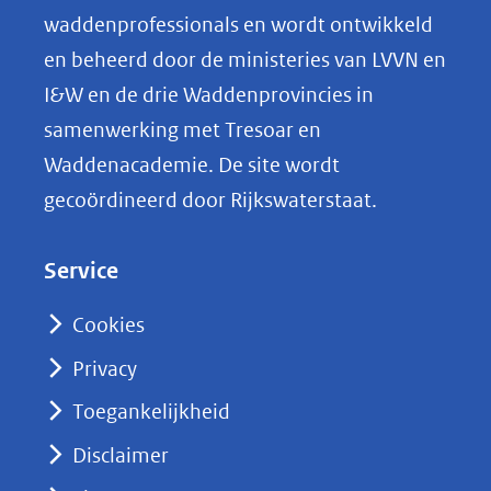
o
waddenprofessionals en wordt ontwikkeld
p
en beheerd door de ministeries van LVVN en
L
I&W en de drie Waddenprovincies in
i
samenwerking met Tresoar en
n
Waddenacademie. De site wordt
k
gecoördineerd door Rijkswaterstaat.
e
d
Service
I
n
Cookies
(opent
Privacy
in
nieuw
Toegankelijkheid
venster)
Disclaimer
(verwijst