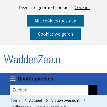
Cookies
Ga
Hier
Deze site gebruikt cookies.
Cookies
instellen
naar
kan
Alle cookies toestaan
de
het
inhoud
gebruik
Cookies weigeren
van
(naar homepage)
cookies
op
deze
website
worden
Uitklappen
Hoofdrubrieken
toegestaan
Zoeken
Zoeken
of
geweigerd.
Home
Actueel
Nieuwsoverzicht