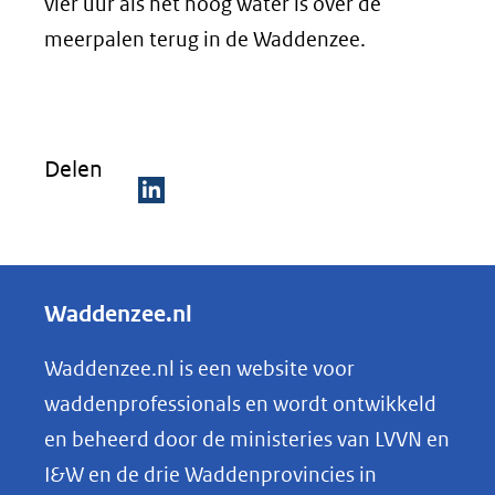
vier uur als het hoog water is over de
meerpalen terug in de Waddenzee.
Delen
D
e
l
Waddenzee.nl
e
n
Waddenzee.nl is een website voor
o
waddenprofessionals en wordt ontwikkeld
p
en beheerd door de ministeries van LVVN en
L
I&W en de drie Waddenprovincies in
i