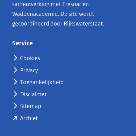
samenwerking met Tresoar en
n
Waddenacademie. De site wordt
k
gecoördineerd door Rijkswaterstaat.
e
d
Service
I
n
Cookies
(opent
Privacy
in
nieuw
Toegankelijkheid
venster)
Disclaimer
(verwijst
Sitemap
naar
(opent
een
Archief
andere
in