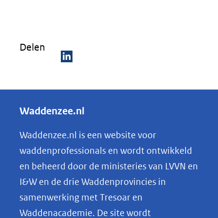
Delen
D
e
l
Waddenzee.nl
e
n
Waddenzee.nl is een website voor
o
waddenprofessionals en wordt ontwikkeld
p
en beheerd door de ministeries van LVVN en
L
I&W en de drie Waddenprovincies in
i
samenwerking met Tresoar en
n
Waddenacademie. De site wordt