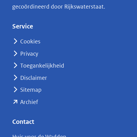
k
gecoördineerd door Rijkswaterstaat.
e
d
Service
I
n
Cookies
(opent
Privacy
in
nieuw
Toegankelijkheid
venster)
Disclaimer
(verwijst
Sitemap
naar
(opent
een
Archief
andere
in
website)
nieuw
Contact
venster)
Huis voor de Wadden