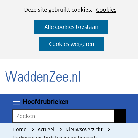
Cookies
Ga
Hier
Deze site gebruikt cookies.
Cookies
instellen
naar
kan
Alle cookies toestaan
de
het
inhoud
gebruik
Cookies weigeren
van
(naar homepage)
cookies
op
deze
website
worden
Uitklappen
Hoofdrubrieken
toegestaan
Zoeken
Zoeken
of
geweigerd.
Home
Actueel
Nieuwsoverzicht