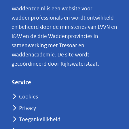
n
Waddenzee.nl is een website voor
o
waddenprofessionals en wordt ontwikkeld
p
en beheerd door de ministeries van LVVN en
L
I&W en de drie Waddenprovincies in
i
samenwerking met Tresoar en
n
Waddenacademie. De site wordt
k
gecoördineerd door Rijkswaterstaat.
e
d
Service
I
n
Cookies
(opent
Privacy
in
nieuw
Toegankelijkheid
venster)