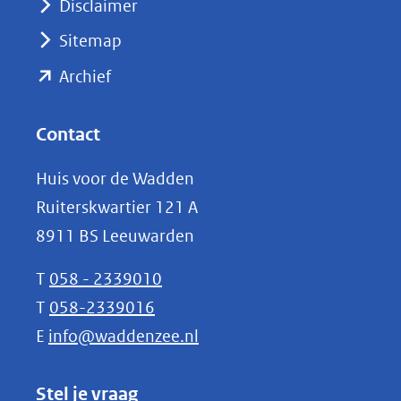
Disclaimer
(verwijst
Sitemap
naar
(opent
een
Archief
andere
in
website)
nieuw
Contact
venster)
Huis voor de Wadden
(verwijst
Ruiterskwartier 121 A
naar
8911 BS Leeuwarden
een
andere
T
058 - 2339010
website)
T
058-2339016
E
info@waddenzee.nl
Stel je vraag