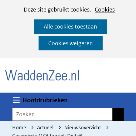
Cookies
Ga
Hier
Deze site gebruikt cookies.
Cookies
instellen
naar
kan
Alle cookies toestaan
de
het
inhoud
gebruik
Cookies weigeren
van
(naar homepage)
cookies
op
deze
website
worden
Uitklappen
Hoofdrubrieken
toegestaan
Zoeken
Zoeken
of
geweigerd.
Home
Actueel
Nieuwsoverzicht