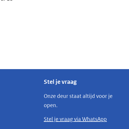
Stel je vraag
Onze deur staat altijd voor je
open.
(opent
Stel je vraag via WhatsApp
in