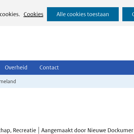
Ga
 cookies.
Cookies
Alle cookies toestaan
naar
de
inhoud
ojecten
Overheid
Contact
Overheid
Contact
tklappen
Uitklappen
Uitklappen
Ameland
hap, Recreatie
Aangemaakt door Nieuwe Dockumer