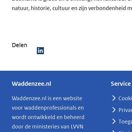
natuur, historie, cultuur en zijn verbondenheid
Delen
D
e
l
Waddenzee.nl
Service
e
n
Waddenzee.nl is een website
Cook
o
voor waddenprofessionals en
Priva
p
wordt ontwikkeld en beheerd
Toega
L
door de ministeries van LVVN
i