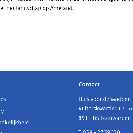
 met het landschap op Ameland.
Contact
ies
Huis voor de Wadden
Ruiterskwartier 121 A
cy
8911 BS Leeuwarden
nkelijkheid
T
058 - 2339010