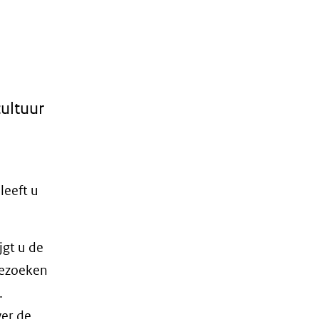
cultuur
leeft u
jgt u de
bezoeken
.
ver de