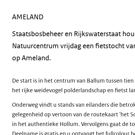
geweigerd.
AMELAND
Staatsbosbeheer en Rijkswaterstaat ho
Natuurcentrum vrijdag een fietstocht van
op Ameland.
De start is in het centrum van Ballum tussen tien
het rijke weidevogel polderlandschap en fietst l
Onderweg vindt u stands van eilanders die betrokk
gelegenheid op vertoon van de routekaart 'het 
in het authentieke Hollum. Vervolgens gaat de 
Deelname is gratis en u ontvangt het fullcolour 