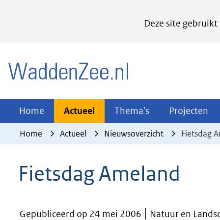
Cookies
Deze site gebruikt
instellen
Hier
(naar homepage)
kan
het
gebruik
van
Actueel
Thema's
Pr
Home
Actueel
Thema's
Projecten
Uitklappen
Uitklappen
Ui
cookies
Home
Actueel
Nieuwsoverzicht
Fietsdag 
op
deze
Fietsdag Ameland
website
worden
toegestaan
Gepubliceerd op 24 mei 2006
Natuur en Landsc
of