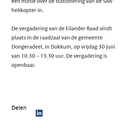
een motie over de stationering van de SAR-
helikopter in.
De vergadering van de Eilander Raad vindt
plaats in de raadzaal van de gemeente
Dongeradeel, in Dokkum, op vrijdag 30 juni
van 10.30 – 13.30 uur. De vergadering is
openbaar.
Delen
D