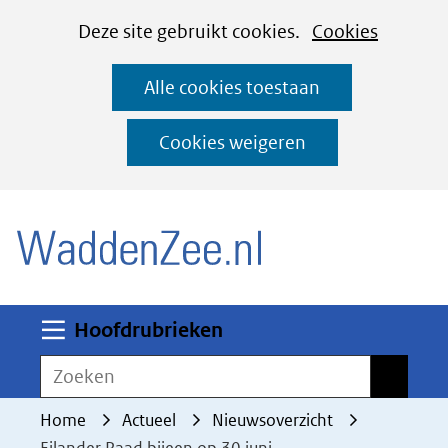
Cookies
Ga
Hier
Deze site gebruikt cookies.
Cookies
instellen
naar
kan
Alle cookies toestaan
de
het
inhoud
gebruik
Cookies weigeren
van
(naar homepage)
cookies
op
deze
website
worden
Uitklappen
Hoofdrubrieken
toegestaan
Zoeken
Zoeken
of
geweigerd.
Home
Actueel
Nieuwsoverzicht