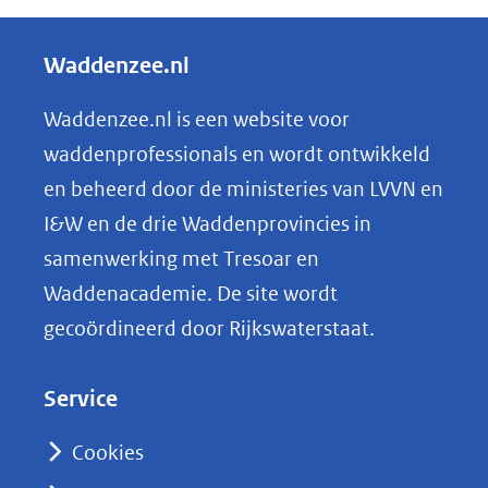
e
l
Waddenzee.nl
e
n
Waddenzee.nl is een website voor
o
waddenprofessionals en wordt ontwikkeld
p
en beheerd door de ministeries van LVVN en
L
I&W en de drie Waddenprovincies in
i
samenwerking met Tresoar en
n
Waddenacademie. De site wordt
k
gecoördineerd door Rijkswaterstaat.
e
d
Service
I
n
Cookies
(opent