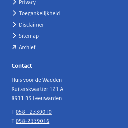
Privacy
in
nieuw
Toegankelijkheid
venster)
Disclaimer
(verwijst
Sitemap
naar
(opent
een
Archief
andere
in
website)
nieuw
Contact
venster)
Huis voor de Wadden
(verwijst
Ruiterskwartier 121 A
naar
8911 BS Leeuwarden
een
andere
T
058 - 2339010
website)
T
058-2339016