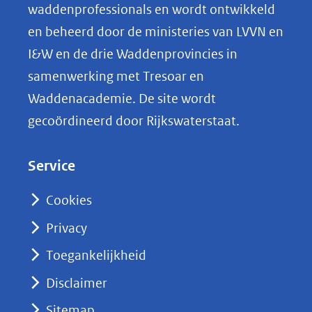
o
waddenprofessionals en wordt ontwikkeld
p
en beheerd door de ministeries van LVVN en
L
I&W en de drie Waddenprovincies in
i
samenwerking met Tresoar en
n
Waddenacademie. De site wordt
k
gecoördineerd door Rijkswaterstaat.
e
d
Service
I
n
Cookies
(opent
Privacy
in
nieuw
Toegankelijkheid
venster)
Disclaimer
(verwijst
Sitemap