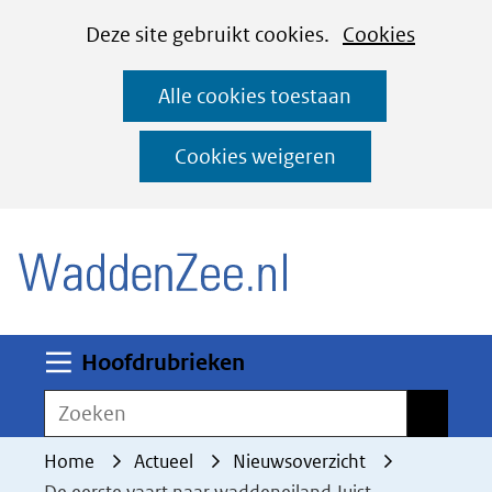
Cookies
Ga
Hier
Deze site gebruikt cookies.
Cookies
instellen
naar
kan
Alle cookies toestaan
de
het
inhoud
gebruik
Cookies weigeren
van
(naar homepage)
cookies
op
deze
website
worden
Uitklappen
Hoofdrubrieken
toegestaan
Zoeken
Zoeken
of
geweigerd.
Home
Actueel
Nieuwsoverzicht