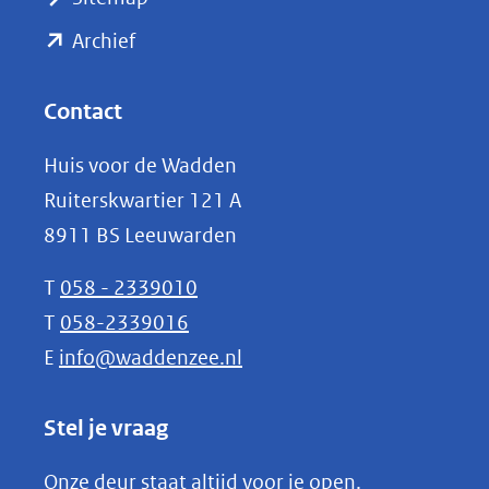
naar
(opent
een
Archief
andere
in
website)
nieuw
Contact
venster)
Huis voor de Wadden
(verwijst
Ruiterskwartier 121 A
naar
8911 BS Leeuwarden
een
andere
T
058 - 2339010
website)
T
058-2339016
E
info@waddenzee.nl
Stel je vraag
Onze deur staat altijd voor je open.