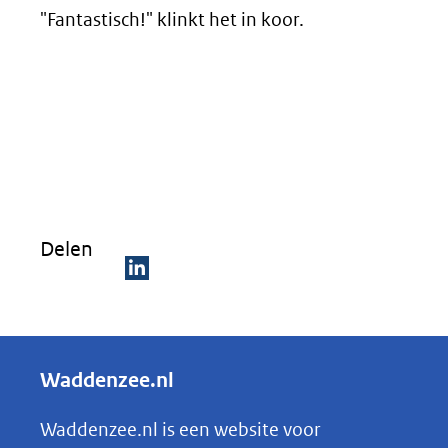
"Fantastisch!" klinkt het in koor.
Delen
D
e
l
Waddenzee.nl
e
n
Waddenzee.nl is een website voor