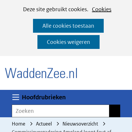
Cookies
Ga
Hier
Deze site gebruikt cookies.
Cookies
instellen
naar
kan
Alle cookies toestaan
de
het
inhoud
gebruik
Cookies weigeren
van
(naar homepage)
cookies
op
deze
website
worden
Uitklappen
Hoofdrubrieken
toegestaan
Zoeken
Zoeken
of
geweigerd.
Home
Actueel
Nieuwsoverzicht