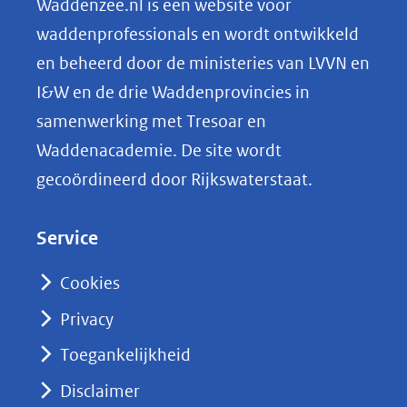
Waddenzee.nl is een website voor
o
waddenprofessionals en wordt ontwikkeld
p
en beheerd door de ministeries van LVVN en
L
I&W en de drie Waddenprovincies in
i
samenwerking met Tresoar en
n
Waddenacademie. De site wordt
k
gecoördineerd door Rijkswaterstaat.
e
d
Service
I
n
Cookies
(opent
Privacy
in
nieuw
Toegankelijkheid
venster)
Disclaimer