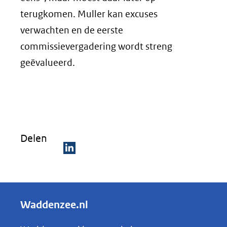
terugkomen. Muller kan excuses
verwachten en de eerste
commissievergadering wordt streng
geëvalueerd.
Delen
D
e
l
Waddenzee.nl
e
n