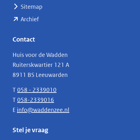
(verwijst
Sitemap
naar
(opent
een
Archief
andere
in
website)
nieuw
Contact
venster)
Huis voor de Wadden
(verwijst
Ruiterskwartier 121 A
naar
8911 BS Leeuwarden
een
andere
T
058 - 2339010
website)
T
058-2339016
E
info@waddenzee.nl
Stel je vraag