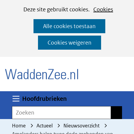
Cookies
Ga
Hier
Deze site gebruikt cookies.
Cookies
instellen
naar
kan
Alle cookies toestaan
de
het
inhoud
gebruik
Cookies weigeren
van
(naar homepage)
cookies
op
deze
website
worden
Uitklappen
Hoofdrubrieken
toegestaan
Zoeken
Zoeken
of
geweigerd.
Home
Actueel
Nieuwsoverzicht