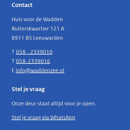
website)
nieuw
Contact
venster)
Huis voor de Wadden
(verwijst
Ruiterskwartier 121 A
naar
8911 BS Leeuwarden
een
andere
T
058 - 2339010
website)
T
058-2339016
E
info@waddenzee.nl
Stel je vraag
Onze deur staat altijd voor je open.
(opent
Stel je vraag via WhatsApp
in