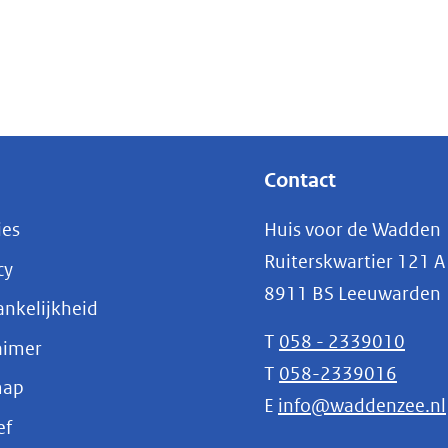
Contact
ies
Huis voor de Wadden
Ruiterskwartier 121 A
cy
8911 BS Leeuwarden
nkelijkheid
T
058 - 2339010
aimer
T
058-2339016
map
E
info@waddenzee.nl
(opent
ef