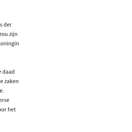
s der
zou zijn
koningin
de daad
se zaken
e.
erse
oor het