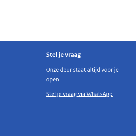
Stel je vraag
Onze deur staat altijd voor je
open.
(opent
Stel je vraag via WhatsApp
in
nieuw
venster)
(verwijst