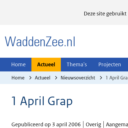
Cookies
Deze site gebruikt
instellen
Hier
(naar homepage)
kan
het
gebruik
van
Actueel
Thema's
Pr
Home
Actueel
Thema's
Projecten
Uitklappen
Uitklappen
Ui
cookies
Home
Actueel
Nieuwsoverzicht
1 April Gr
op
deze
1 April Grap
website
worden
toegestaan
Gepubliceerd op 3 april 2006
Overig
Aangemaa
of