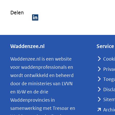
Delen
D
e
l
Waddenzee.nl
Service
e
n
Waddenzee.nl is een website
Cook
o
voor waddenprofessionals en
Priva
p
wordt ontwikkeld en beheerd
Toega
L
door de ministeries van LVVN
i
Discl
en I&W en de drie
n
Site
Waddenprovincies in
k
samenwerking met Tresoar en
Archi
e