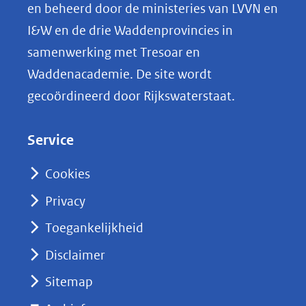
p
en beheerd door de ministeries van LVVN en
L
I&W en de drie Waddenprovincies in
i
samenwerking met Tresoar en
n
Waddenacademie. De site wordt
k
gecoördineerd door Rijkswaterstaat.
e
d
Service
I
n
Cookies
(opent
Privacy
in
nieuw
Toegankelijkheid
venster)
Disclaimer
(verwijst
Sitemap
naar