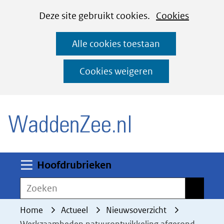
Cookies
Ga
Hier
Deze site gebruikt cookies.
Cookies
instellen
naar
kan
Alle cookies toestaan
de
het
inhoud
gebruik
Cookies weigeren
van
(naar homepage)
cookies
op
deze
website
worden
Uitklappen
Hoofdrubrieken
toegestaan
Zoeken
Zoeken
of
geweigerd.
Home
Actueel
Nieuwsoverzicht