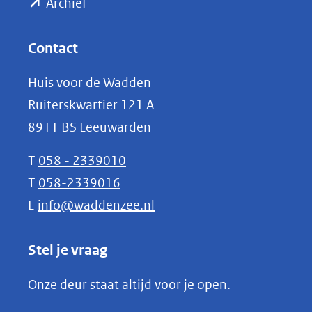
(opent
een
Archief
andere
in
website)
nieuw
Contact
venster)
Huis voor de Wadden
(verwijst
Ruiterskwartier 121 A
naar
8911 BS Leeuwarden
een
andere
T
058 - 2339010
website)
T
058-2339016
E
info@waddenzee.nl
Stel je vraag
Onze deur staat altijd voor je open.