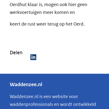
Oerdhut klaar is, mogen ook hier geen
werkvoertuigen meer komen en
keert de rust weer terug op het Oerd.
Delen
D
e
l
Waddenzee.nl
e
n
Waddenzee.nl is een website voor
o
waddenprofessionals en wordt ontwikkeld