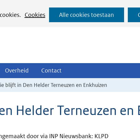
Ga
 cookies.
Cookies
Alle cookies toestaan
naar
de
inhoud
ojecten
Overheid
Contact
Overheid
Contact
tklappen
Uitklappen
Uitklappen
ie blijft in Den Helder Terneuzen en Enkhuizen
 Den Helder Terneuzen en
ngemaakt door via INP Nieuwsbank: KLPD