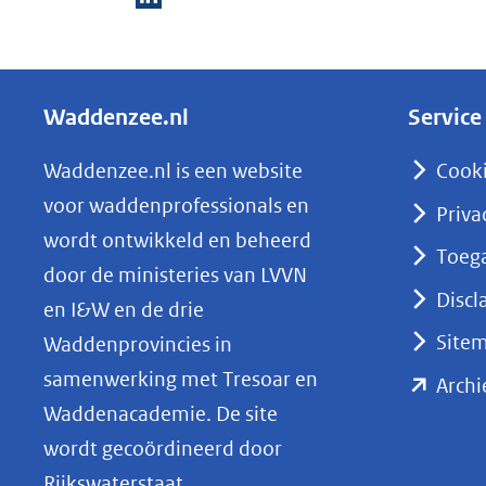
D
e
l
Waddenzee.nl
Service
e
n
Waddenzee.nl is een website
Cook
o
voor waddenprofessionals en
Priva
p
wordt ontwikkeld en beheerd
Toega
L
door de ministeries van LVVN
i
Discl
en I&W en de drie
n
Site
Waddenprovincies in
k
samenwerking met Tresoar en
Archi
e
Waddenacademie. De site
d
wordt gecoördineerd door
I
Rijkswaterstaat.