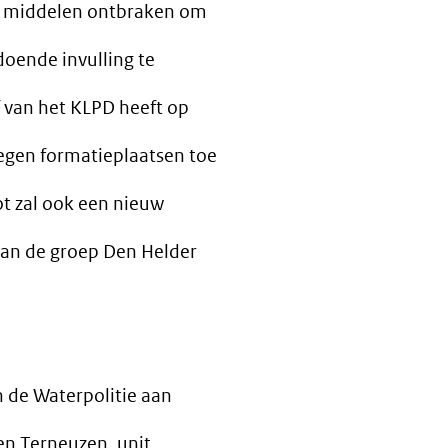
e middelen ontbraken om
doende invulling te
f van het KLPD heeft op
gen formatieplaatsen toe
ot zal ook een nieuw
van de groep Den Helder
n de Waterpolitie aan
en Terneuzen, unit