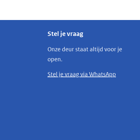
Stel je vraag
Onze deur staat altijd voor je
open.
(opent
Stel je vraag via WhatsApp
in
nieuw
venster)
(verwijst
naar
een