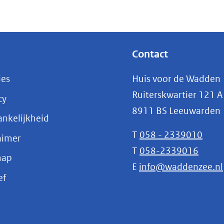
Contact
ies
Huis voor de Wadden
Ruiterskwartier 121 A
cy
8911 BS Leeuwarden
nkelijkheid
T
058 - 2339010
aimer
T
058-2339016
map
E
info@waddenzee.nl
(opent
ef
in
nieuw