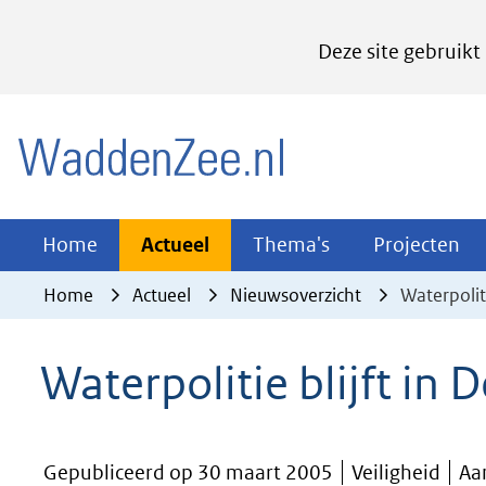
Cookies
Deze site gebruikt
instellen
Hier
(naar homepage)
kan
het
gebruik
van
Actueel
Thema's
Pr
Home
Actueel
Thema's
Projecten
Uitklappen
Uitklappen
Ui
cookies
Home
Actueel
Nieuwsoverzicht
Waterpolit
op
deze
Waterpolitie blijft in
website
worden
toegestaan
Gepubliceerd op 30 maart 2005
Veiligheid
Aa
of