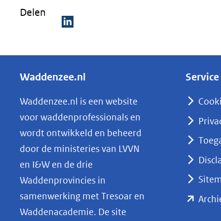
Delen
D
e
l
Waddenzee.nl
Service
e
n
Waddenzee.nl is een website
Cook
o
voor waddenprofessionals en
Priva
p
wordt ontwikkeld en beheerd
Toega
L
door de ministeries van LVVN
i
Discl
en I&W en de drie
n
Site
Waddenprovincies in
k
samenwerking met Tresoar en
Archi
e
Waddenacademie. De site
d