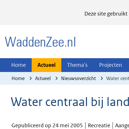
Cookies
Deze site gebruikt
instellen
Hier
(naar homepage)
kan
het
gebruik
van
Actueel
Thema's
Pr
Home
Actueel
Thema's
Projecten
Uitklappen
Uitklappen
Ui
cookies
Home
Actueel
Nieuwsoverzicht
Water centr
op
deze
Water centraal bij land
website
worden
toegestaan
Gepubliceerd op 24 mei 2005
Recreatie
Aange
of