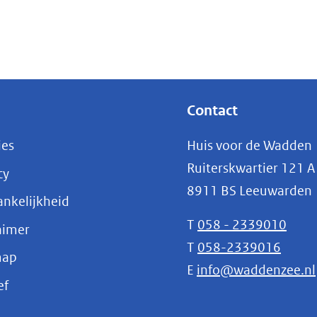
Contact
ies
Huis voor de Wadden
Ruiterskwartier 121 A
cy
8911 BS Leeuwarden
nkelijkheid
T
058 - 2339010
aimer
T
058-2339016
map
E
info@waddenzee.nl
(opent
ef
in