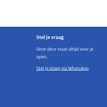
Stel je vraag
Onze deur staat altijd voor je
open.
(opent
Stel je vraag via WhatsApp
in
nieuw
venster)
(verwijst
naar