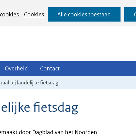
Ga
 cookies.
Cookies
Alle cookies toestaan
naar
de
inhoud
ojecten
Overheid
Contact
Overheid
Contact
tklappen
Uitklappen
Uitklappen
aal bij landelijke fietsdag
elijke fietsdag
maakt door Dagblad van het Noorden