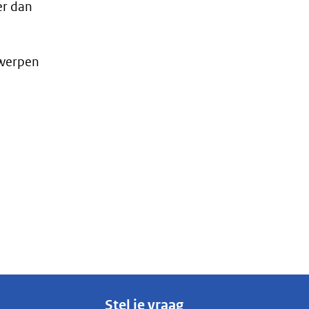
er dan
rwerpen
Stel je vraag