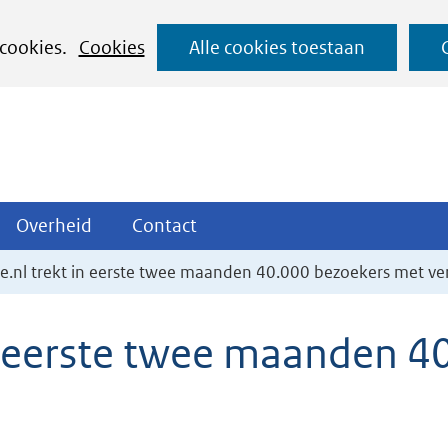
Ga
 cookies.
Cookies
Alle cookies toestaan
naar
de
inhoud
ojecten
Overheid
Contact
Overheid
Contact
tklappen
Uitklappen
Uitklappen
.nl trekt in eerste twee maanden 40.000 bezoekers met ve
n eerste twee maanden 4