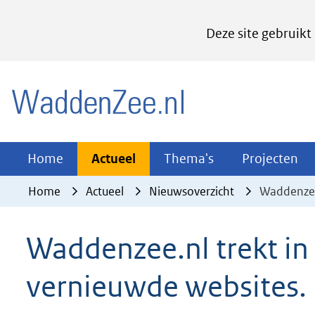
Cookies
Deze site gebruikt
instellen
Hier
(naar homepage)
kan
het
gebruik
van
Actueel
Thema's
Pr
Home
Actueel
Thema's
Projecten
Uitklappen
Uitklappen
Ui
cookies
Home
Actueel
Nieuwsoverzicht
Waddenzee
op
deze
Waddenzee.nl trekt i
website
worden
vernieuwde websites.
toegestaan
of