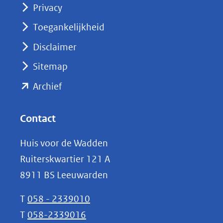
Privacy
in
nieuw
Toegankelijkheid
venster)
Disclaimer
(verwijst
Sitemap
naar
(opent
een
Archief
andere
in
website)
nieuw
Contact
venster)
Huis voor de Wadden
(verwijst
Ruiterskwartier 121 A
naar
8911 BS Leeuwarden
een
andere
T
058 - 2339010
website)
T
058-2339016