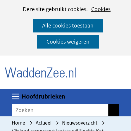
Cookies
Ga
Hier
Deze site gebruikt cookies.
Cookies
instellen
naar
kan
Alle cookies toestaan
de
het
inhoud
gebruik
Cookies weigeren
van
(naar homepage)
cookies
op
deze
website
worden
Uitklappen
Hoofdrubrieken
toegestaan
Zoeken
Zoeken
of
geweigerd.
Home
Actueel
Nieuwsoverzicht