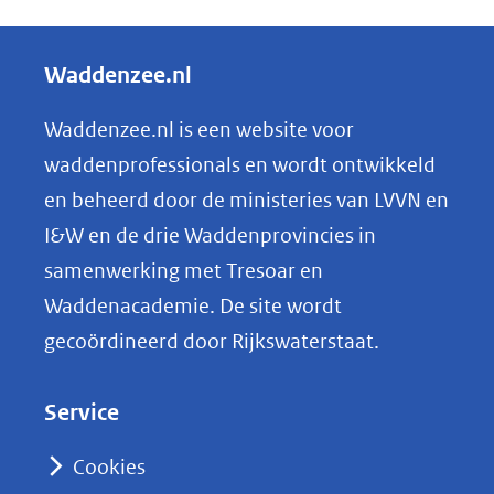
e
l
Waddenzee.nl
e
n
Waddenzee.nl is een website voor
o
waddenprofessionals en wordt ontwikkeld
p
en beheerd door de ministeries van LVVN en
L
I&W en de drie Waddenprovincies in
i
samenwerking met Tresoar en
n
Waddenacademie. De site wordt
k
gecoördineerd door Rijkswaterstaat.
e
d
Service
I
n
Cookies
(opent