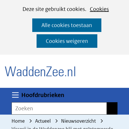
Cookies
Ga
Hier
Deze site gebruikt cookies.
Cookies
instellen
naar
kan
Alle cookies toestaan
de
het
inhoud
gebruik
Cookies weigeren
van
(naar homepage)
cookies
op
deze
website
worden
Uitklappen
Hoofdrubrieken
toegestaan
Zoeken
Zoeken
of
geweigerd.
Home
Actueel
Nieuwsoverzicht