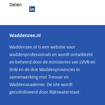
Delen
D
e
l
Waddenzee.nl
e
n
Waddenzee.nl is een website voor
o
waddenprofessionals en wordt ontwikkeld
p
en beheerd door de ministeries van LVVN en
L
I&W en de drie Waddenprovincies in
i
samenwerking met Tresoar en
n
Waddenacademie. De site wordt
k
gecoördineerd door Rijkswaterstaat.
e
d