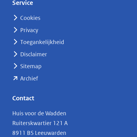
Service
I
n
Cookies
(opent
Privacy
in
nieuw
Toegankelijkheid
venster)
Disclaimer
(verwijst
Sitemap
naar
(opent
een
Archief
andere
in
website)
nieuw
Contact
venster)
Huis voor de Wadden
(verwijst
Ruiterskwartier 121 A
naar
8911 BS Leeuwarden
een