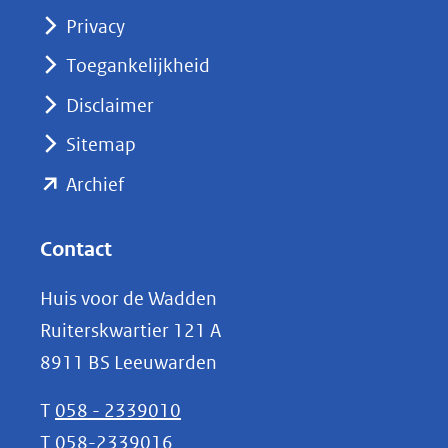
(opent
Privacy
in
nieuw
Toegankelijkheid
venster)
Disclaimer
(verwijst
Sitemap
naar
(opent
een
Archief
andere
in
website)
nieuw
Contact
venster)
Huis voor de Wadden
(verwijst
Ruiterskwartier 121 A
naar
8911 BS Leeuwarden
een
andere
T
058 - 2339010
website)
T
058-2339016