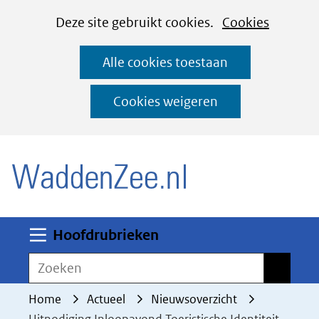
Cookies
Ga
Hier
Deze site gebruikt cookies.
Cookies
instellen
naar
kan
Alle cookies toestaan
de
het
inhoud
gebruik
Cookies weigeren
van
(naar homepage)
cookies
op
deze
website
worden
Uitklappen
Hoofdrubrieken
toegestaan
Zoeken
Zoeken
of
geweigerd.
Home
Actueel
Nieuwsoverzicht