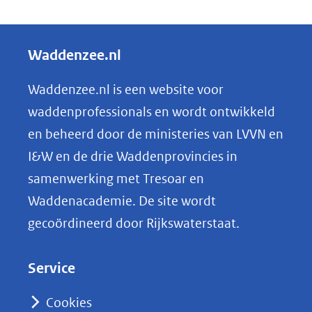
D
e
l
Waddenzee.nl
e
n
Waddenzee.nl is een website voor
o
waddenprofessionals en wordt ontwikkeld
p
en beheerd door de ministeries van LVVN en
L
I&W en de drie Waddenprovincies in
i
samenwerking met Tresoar en
n
Waddenacademie. De site wordt
k
gecoördineerd door Rijkswaterstaat.
e
d
Service
I
n
Cookies