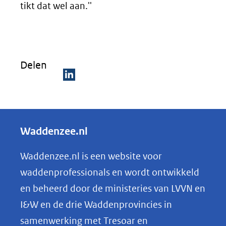
tikt dat wel aan.''
Delen
D
e
l
Waddenzee.nl
e
n
Waddenzee.nl is een website voor
o
waddenprofessionals en wordt ontwikkeld
p
en beheerd door de ministeries van LVVN en
L
I&W en de drie Waddenprovincies in
i
samenwerking met Tresoar en