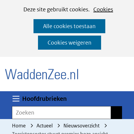
Cookies
Ga
Hier
Deze site gebruikt cookies.
Cookies
instellen
naar
kan
Alle cookies toestaan
de
het
inhoud
gebruik
Cookies weigeren
van
(naar homepage)
cookies
op
deze
website
worden
Uitklappen
Hoofdrubrieken
toegestaan
Zoeken
Zoeken
of
geweigerd.
Home
Actueel
Nieuwsoverzicht