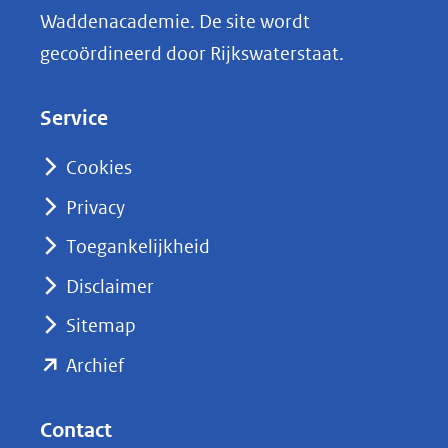
n
Waddenacademie. De site wordt
k
gecoördineerd door Rijkswaterstaat.
e
d
Service
I
n
Cookies
(opent
Privacy
in
nieuw
Toegankelijkheid
venster)
Disclaimer
(verwijst
Sitemap
naar
(opent
een
Archief
andere
in
website)
nieuw
Contact