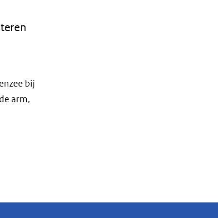
steren
nzee bij
de arm,