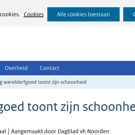
Ga
 cookies.
Cookies
Alle cookies toestaan
naar
de
inhoud
ojecten
Overheid
Contact
Overheid
Contact
tklappen
Uitklappen
Uitklappen
g werelderfgoed toont zijn schoonheid
oed toont zijn schoonhe
aal
Aangemaakt door Dagblad vh Noorden