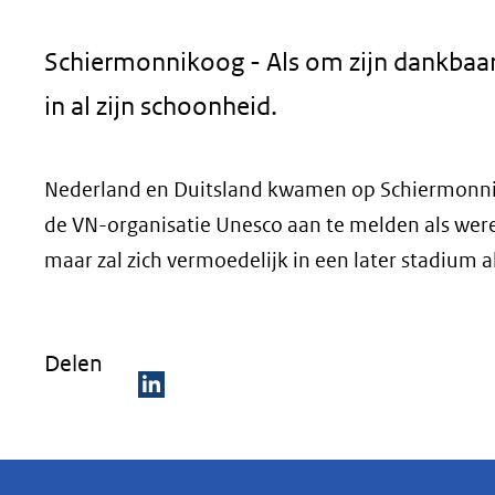
geweigerd.
Schiermonnikoog - Als om zijn dankbaarh
in al zijn schoonheid.
Nederland en Duitsland kwamen op Schiermonni
de VN-organisatie Unesco aan te melden als we
maar zal zich vermoedelijk in een later stadium a
Delen
D
e
l