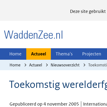
Cookies
Deze site gebruikt
instellen
Hier
(naar homepage)
kan
het
gebruik
van
Actueel
Thema's
Pr
Home
Actueel
Thema's
Projecten
Uitklappen
Uitklappen
Ui
cookies
Home
Actueel
Nieuwsoverzicht
Toekomsti
op
deze
Toekomstig werelderfg
website
worden
toegestaan
Gepubliceerd op 4 november 2005
Internation
of