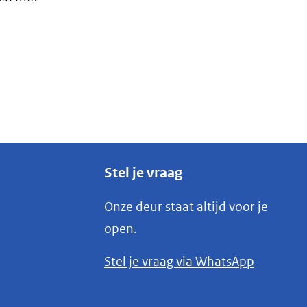
Stel je vraag
Onze deur staat altijd voor je
open.
(opent
Stel je vraag via WhatsApp
in
nieuw