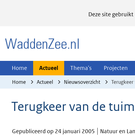
Cookies
Deze site gebruikt
instellen
Hier
(naar homepage)
kan
het
gebruik
van
Actueel
Thema's
Pr
Home
Actueel
Thema's
Projecten
Uitklappen
Uitklappen
Ui
cookies
Home
Actueel
Nieuwsoverzicht
Terugkeer 
op
deze
Terugkeer van de tuim
website
worden
toegestaan
Gepubliceerd op 24 januari 2005
Natuur en La
of