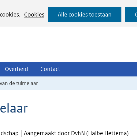
Ga
 cookies.
Cookies
Alle cookies toestaan
naar
de
inhoud
ojecten
Overheid
Contact
Overheid
Contact
tklappen
Uitklappen
Uitklappen
van de tuimelaar
elaar
ndschap
Aangemaakt door DvhN (Halbe Hettema)