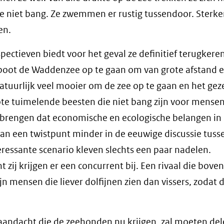
ze niet bang. Ze zwemmen er rustig tussendoor. Sterke
en.
spectieven biedt voor het geval ze definitief terugkere
rtboot de Waddenzee op te gaan om van grote afstand 
tuurlijk veel mooier om de zee op te gaan en het gez
ote tuimelende beesten die niet bang zijn voor mensen.
 te brengen dat economische en ecologische belangen in
n een twistpunt minder in de eeuwige discussie tuss
essante scenario kleven slechts een paar nadelen.
 zij krijgen er een concurrent bij. Een rivaal die bove
ijn mensen die liever dolfijnen zien dan vissers, zodat 
de aandacht die de zeehonden nu krijgen, zal moeten de