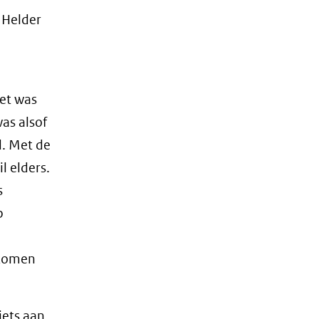
 Helder
et was
was alsof
d. Met de
l elders.
s
p
gekomen
iets aan.