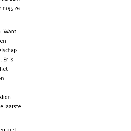
r nog, ze
n. Want
een
elschap
 Er is
 het
en
ndien
de laatste
len met