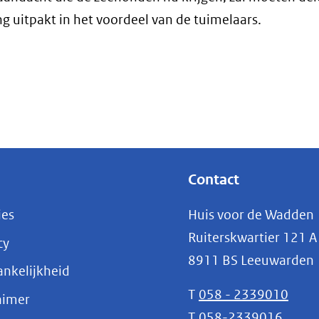
ng uitpakt in het voordeel van de tuimelaars.
Contact
ies
Huis voor de Wadden
Ruiterskwartier 121 A
cy
8911 BS Leeuwarden
nkelijkheid
T
058 - 2339010
aimer
T
058-2339016