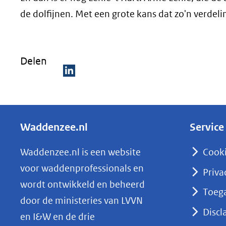
de dolfijnen. Met een grote kans dat zo'n verdeli
Delen
D
e
l
Waddenzee.nl
Service
e
n
Waddenzee.nl is een website
Cook
o
voor waddenprofessionals en
Priva
p
wordt ontwikkeld en beheerd
Toega
L
door de ministeries van LVVN
i
Discl
en I&W en de drie
n