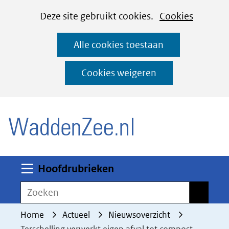
Cookies
Ga
Hier
Deze site gebruikt cookies.
Cookies
instellen
naar
kan
Alle cookies toestaan
de
het
inhoud
gebruik
Cookies weigeren
van
(naar homepage)
cookies
op
deze
website
worden
Uitklappen
Hoofdrubrieken
toegestaan
Zoeken
Zoeken
of
geweigerd.
Home
Actueel
Nieuwsoverzicht