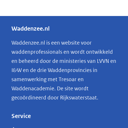
D
e
l
Waddenzee.nl
e
n
Waddenzee.nl is een website voor
o
waddenprofessionals en wordt ontwikkeld
p
en beheerd door de ministeries van LVVN en
L
I&W en de drie Waddenprovincies in
i
samenwerking met Tresoar en
n
Waddenacademie. De site wordt
k
gecoördineerd door Rijkswaterstaat.
e
d
Service
I
n