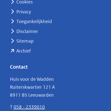
Cookies
(opent
Privacy
in
nieuw
Toegankelijkheid
venster)
Disclaimer
(verwijst
Sitemap
naar
(opent
een
Archief
andere
in
website)
nieuw
Contact
venster)
Huis voor de Wadden
(verwijst
Ruiterskwartier 121 A
naar
8911 BS Leeuwarden
een
andere
T
058 - 2339010