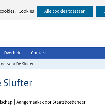
Ga
 cookies.
Cookies
Alle cookies toestaan
naar
de
inhoud
ojecten
Overheid
Contact
Overheid
Contact
tklappen
Uitklappen
Uitklappen
toel voor De Slufter
 Slufter
dschap
Aangemaakt door Staatsbosbeheer