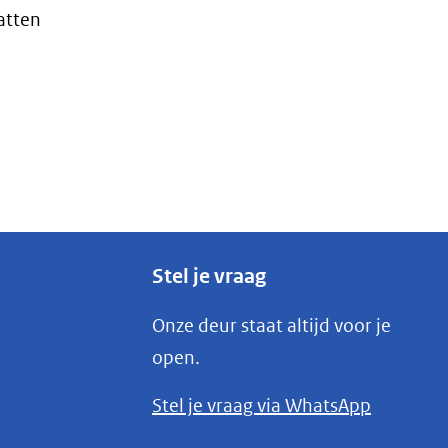
atten
Stel je vraag
Onze deur staat altijd voor je
open.
(opent
Stel je vraag via WhatsApp
in