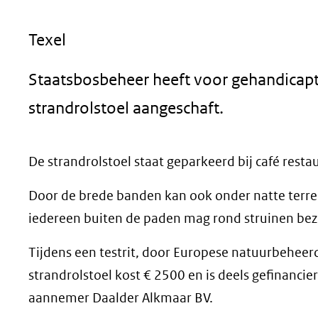
geweigerd.
Texel
Staatsbosbeheer heeft voor gehandicapte
strandrolstoel aangeschaft.
De strandrolstoel staat geparkeerd bij café resta
Door de brede banden kan ook onder natte terre
iedereen buiten de paden mag rond struinen be
Tijdens een testrit, door Europese natuurbeheerd
strandrolstoel kost € 2500 en is deels gefinancie
aannemer Daalder Alkmaar BV.