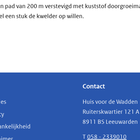
 een pad van 200 m verstevigd met kuststof doorgroeim
 een stuk de kwelder op willen.
Contact
ies
Huis voor de Wadden
Ruiterskwartier 121 A
cy
8911 BS Leeuwarden
nkelijkheid
T
058 - 2339010
aimer