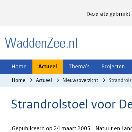
Cookies
Deze site gebruikt
instellen
Hier
(naar homepage)
kan
het
gebruik
van
Actueel
Thema's
Pr
Home
Actueel
Thema's
Projecten
Uitklappen
Uitklappen
Ui
cookies
Home
Actueel
Nieuwsoverzicht
Strandrols
op
deze
Strandrolstoel voor De
website
worden
toegestaan
Gepubliceerd op 24 maart 2005
Natuur en Lan
of