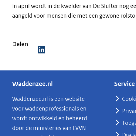
In april wordt in de kwelder van De Slufter nog
aangeld voor mensen die met een gewone rolstoel
Delen
D
e
l
Waddenzee.nl
Service
e
n
Waddenzee.nl is een website
Cook
o
voor waddenprofessionals en
Priva
p
wordt ontwikkeld en beheerd
Toega
L
door de ministeries van LVVN
i
Discl