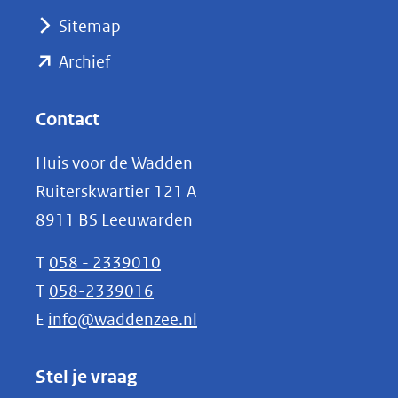
(verwijst
Sitemap
naar
(opent
een
Archief
andere
in
website)
nieuw
Contact
venster)
Huis voor de Wadden
(verwijst
Ruiterskwartier 121 A
naar
8911 BS Leeuwarden
een
andere
T
058 - 2339010
website)
T
058-2339016
E
info@waddenzee.nl
Stel je vraag