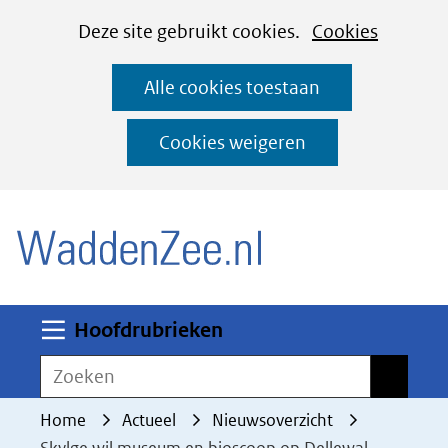
Cookies
Ga
Hier
Deze site gebruikt cookies.
Cookies
instellen
naar
kan
Alle cookies toestaan
de
het
inhoud
gebruik
Cookies weigeren
van
(naar homepage)
cookies
op
deze
website
worden
Uitklappen
Hoofdrubrieken
toegestaan
Zoeken
Zoeken
of
geweigerd.
Home
Actueel
Nieuwsoverzicht