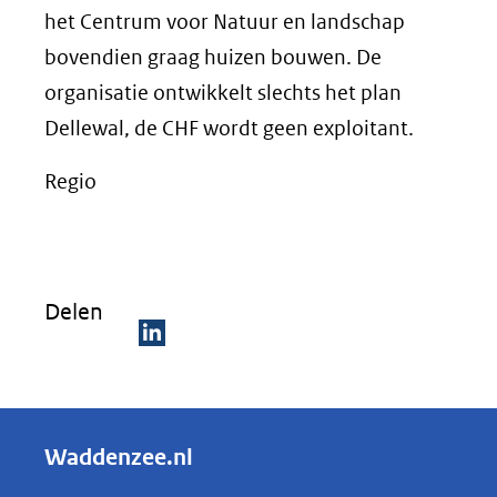
het Centrum voor Natuur en landschap
bovendien graag huizen bouwen. De
organisatie ontwikkelt slechts het plan
Dellewal, de CHF wordt geen exploitant.
Regio
Delen
D
e
l
Waddenzee.nl
e