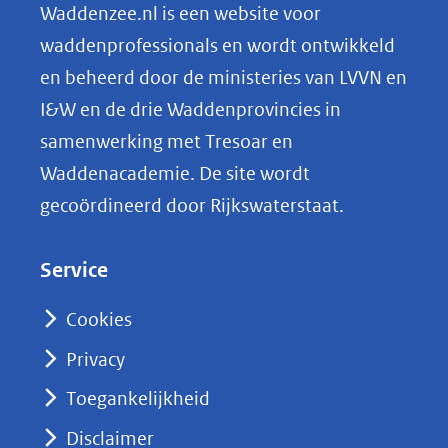
n
Waddenzee.nl is een website voor
o
waddenprofessionals en wordt ontwikkeld
p
en beheerd door de ministeries van LVVN en
L
I&W en de drie Waddenprovincies in
i
samenwerking met Tresoar en
n
Waddenacademie. De site wordt
k
gecoördineerd door Rijkswaterstaat.
e
d
Service
I
n
Cookies
(opent
Privacy
in
nieuw
Toegankelijkheid
venster)
Disclaimer