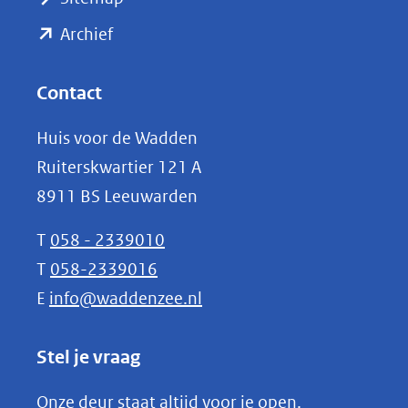
naar
(opent
een
Archief
andere
in
website)
nieuw
Contact
venster)
Huis voor de Wadden
(verwijst
Ruiterskwartier 121 A
naar
8911 BS Leeuwarden
een
andere
T
058 - 2339010
website)
T
058-2339016
E
info@waddenzee.nl
Stel je vraag
Onze deur staat altijd voor je open.