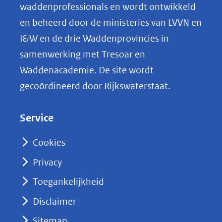
o
waddenprofessionals en wordt ontwikkeld
p
en beheerd door de ministeries van LVVN en
L
I&W en de drie Waddenprovincies in
i
samenwerking met Tresoar en
n
Waddenacademie. De site wordt
k
gecoördineerd door Rijkswaterstaat.
e
d
Service
I
n
Cookies
(opent
Privacy
in
nieuw
Toegankelijkheid
venster)
Disclaimer
(verwijst
Sitemap