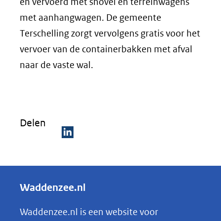
en vervoerd met shovel en terreinwagens
met aanhangwagen. De gemeente
Terschelling zorgt vervolgens gratis voor het
vervoer van de containerbakken met afval
naar de vaste wal.
Delen
D
e
l
Waddenzee.nl
e
n
Waddenzee.nl is een website voor