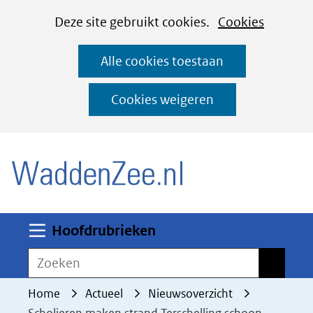
Cookies
Ga
Hier
Deze site gebruikt cookies.
Cookies
instellen
naar
kan
Alle cookies toestaan
de
het
inhoud
gebruik
Cookies weigeren
van
(naar homepage)
cookies
op
deze
website
worden
Uitklappen
Hoofdrubrieken
toegestaan
Zoeken
Zoeken
of
geweigerd.
Home
Actueel
Nieuwsoverzicht