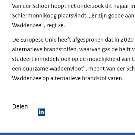
Van der Schoor hoopt het onderzoek dit najaar i
Schiermonnikoog plaatsvindt. ,,Er zijn goede aa
Waddenzee'', zegt ze.
De Europese Unie heeft afgesproken dat in 2020
alternatieve brandstoffen, waarvan gas de helf
studeert inmiddels ook op de mogelijkheid van CN
een duurzame Waddenvloot'', meent Van der Schoo
Waddenzee op alternatieve brandstof varen.
Delen
D
e