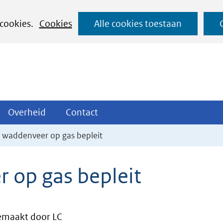
Ga
 cookies.
Cookies
Alle cookies toestaan
naar
de
inhoud
ojecten
Overheid
Contact
Overheid
Contact
tklappen
Uitklappen
Uitklappen
r waddenveer op gas bepleit
 op gas bepleit
maakt door LC