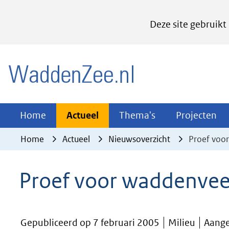
Cookies
Deze site gebruikt
instellen
Hier
(naar homepage)
kan
het
gebruik
van
Actueel
Thema's
Pr
Home
Actueel
Thema's
Projecten
Uitklappen
Uitklappen
Ui
cookies
Home
Actueel
Nieuwsoverzicht
Proef voo
op
deze
Proef voor waddenveer
website
worden
toegestaan
Gepubliceerd op 7 februari 2005
Milieu
Aange
of