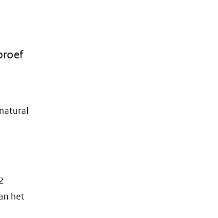
proef
natural
2
van het