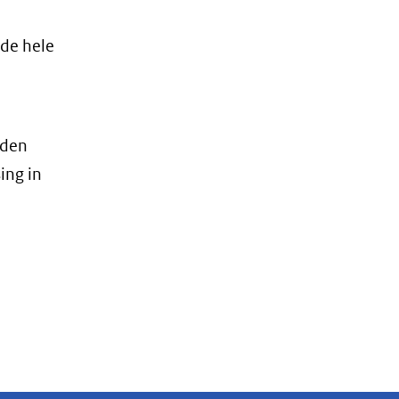
p
 de hele
rden
ing in