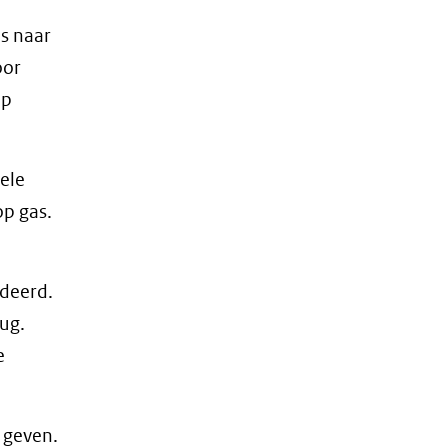
s naar
oor
op
kele
op gas.
ndeerd.
rug.
e
 geven.