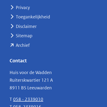
(opent
Privacy
in
nieuw
Toegankelijkheid
venster)
Disclaimer
(verwijst
Sitemap
naar
(opent
een
Archief
andere
in
website)
nieuw
Contact
venster)
Huis voor de Wadden
(verwijst
Ruiterskwartier 121 A
naar
8911 BS Leeuwarden
een
andere
T
058 - 2339010
website)
T
058-2339016