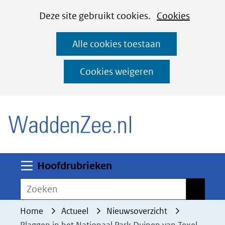
Cookies
Ga
Hier
Deze site gebruikt cookies.
Cookies
instellen
naar
kan
Alle cookies toestaan
de
het
inhoud
gebruik
Cookies weigeren
van
(naar homepage)
cookies
op
deze
website
worden
Uitklappen
Hoofdrubrieken
toegestaan
Zoeken
Zoeken
of
geweigerd.
Home
Actueel
Nieuwsoverzicht