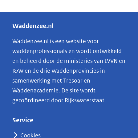
D
e
l
Waddenzee.nl
e
n
Waddenzee.nl is een website voor
o
waddenprofessionals en wordt ontwikkeld
p
en beheerd door de ministeries van LVVN en
L
I&W en de drie Waddenprovincies in
i
samenwerking met Tresoar en
n
Waddenacademie. De site wordt
k
gecoördineerd door Rijkswaterstaat.
e
d
Service
I
n
Cookies