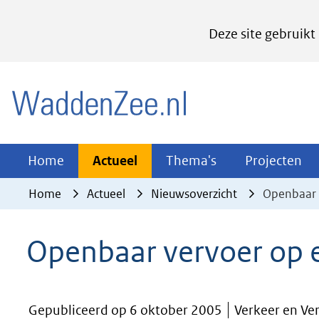
Cookies
Deze site gebruikt
instellen
Hier
(naar homepage)
kan
het
gebruik
van
Actueel
Thema's
Pr
Home
Actueel
Thema's
Projecten
Uitklappen
Uitklappen
Ui
cookies
Home
Actueel
Nieuwsoverzicht
Openbaar 
op
deze
Openbaar vervoer op 
website
worden
toegestaan
Gepubliceerd op 6 oktober 2005
Verkeer en Ve
of