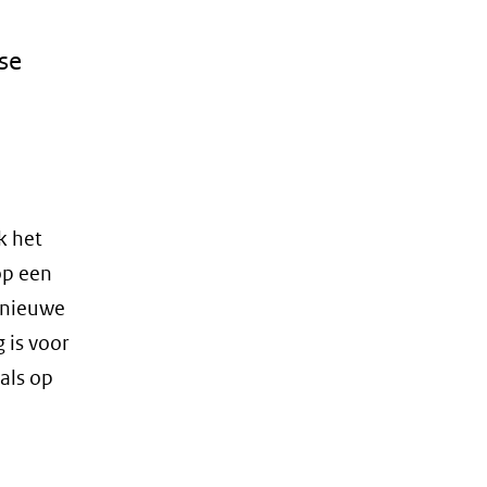
se
k het
op een
 nieuwe
 is voor
als op