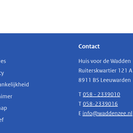
Contact
ies
Huis voor de Wadden
Ruiterskwartier 121 A
cy
8911 BS Leeuwarden
nkelijkheid
T
058 - 2339010
aimer
T
058-2339016
map
E
info@waddenzee.nl
(opent
ef
in