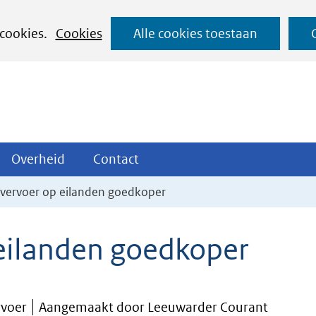
Ga
 cookies.
Cookies
Alle cookies toestaan
naar
de
inhoud
ojecten
Overheid
Contact
Overheid
Contact
tklappen
Uitklappen
Uitklappen
vervoer op eilanden goedkoper
eilanden goedkoper
rvoer
Aangemaakt door Leeuwarder Courant