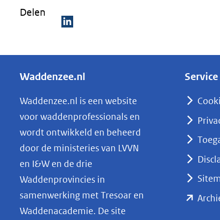
Delen
D
e
l
Waddenzee.nl
Service
e
n
Waddenzee.nl is een website
Cook
o
voor waddenprofessionals en
Priva
p
wordt ontwikkeld en beheerd
Toega
L
door de ministeries van LVVN
i
Discl
en I&W en de drie
n
Site
Waddenprovincies in
k
samenwerking met Tresoar en
Archi
e
Waddenacademie. De site
d