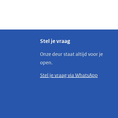
Stel je vraag
Onze deur staat altijd voor je
open.
(opent
Stel je vraag via WhatsApp
in
nieuw
venster)
(verwijst
naar