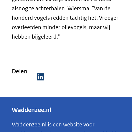
alsnog te achterhalen. Wiersma: "Van de
honderd vogels redden tachtig het. Vroeger
overleefden minder olievogels, maar wij
hebben bijgeleerd.''
Delen
D
e
l
Waddenzee.nl
e
n
Waddenzee.nl is een website voor
o