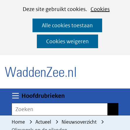
Cookies
Ga
Hier
Deze site gebruikt cookies.
Cookies
instellen
naar
kan
Alle cookies toestaan
de
het
inhoud
gebruik
Cookies weigeren
van
(naar homepage)
cookies
op
deze
website
worden
Uitklappen
Hoofdrubrieken
toegestaan
Zoeken
Zoeken
of
geweigerd.
Home
Actueel
Nieuwsoverzicht