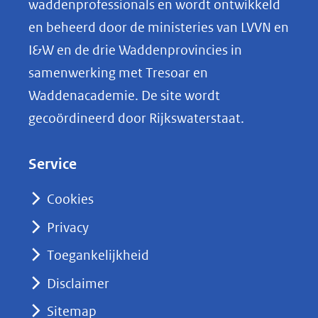
waddenprofessionals en wordt ontwikkeld
p
en beheerd door de ministeries van LVVN en
L
I&W en de drie Waddenprovincies in
i
samenwerking met Tresoar en
n
Waddenacademie. De site wordt
k
gecoördineerd door Rijkswaterstaat.
e
d
Service
I
n
Cookies
(opent
Privacy
in
nieuw
Toegankelijkheid
venster)
Disclaimer
(verwijst
Sitemap
naar