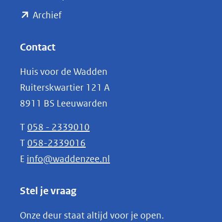
(opent
een
Archief
andere
in
website)
nieuw
Contact
venster)
Huis voor de Wadden
(verwijst
Ruiterskwartier 121 A
naar
8911 BS Leeuwarden
een
andere
T
058 - 2339010
website)
T
058-2339016
E
info@waddenzee.nl
Stel je vraag
Onze deur staat altijd voor je open.