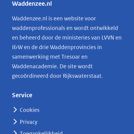
Waddenzee.nl
e
n
Waddenzee.nl is een website voor
o
waddenprofessionals en wordt ontwikkeld
p
en beheerd door de ministeries van LVVN en
L
I&W en de drie Waddenprovincies in
i
samenwerking met Tresoar en
n
Waddenacademie. De site wordt
k
gecoördineerd door Rijkswaterstaat.
e
d
Service
I
n
Cookies
(opent
Privacy
in
nieuw
Toegankelijkheid