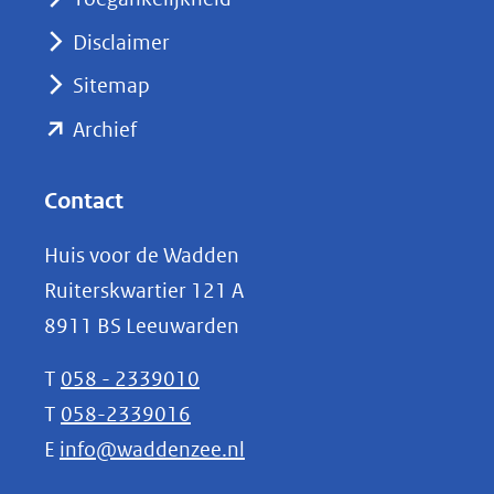
venster)
Disclaimer
(verwijst
Sitemap
naar
(opent
een
Archief
andere
in
website)
nieuw
Contact
venster)
Huis voor de Wadden
(verwijst
Ruiterskwartier 121 A
naar
8911 BS Leeuwarden
een
andere
T
058 - 2339010
website)
T
058-2339016
E
info@waddenzee.nl