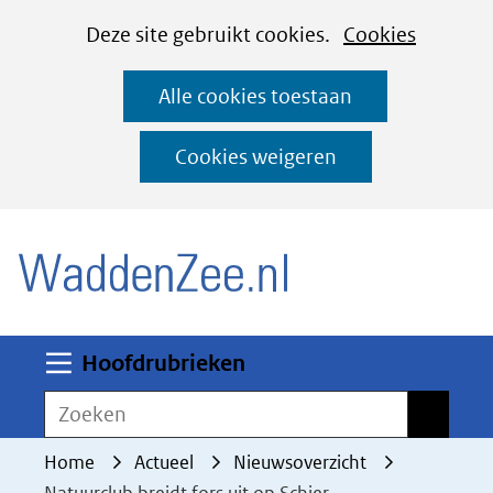
Cookies
Ga
Hier
Deze site gebruikt cookies.
Cookies
instellen
naar
kan
Alle cookies toestaan
de
het
inhoud
gebruik
Cookies weigeren
van
(naar homepage)
cookies
op
deze
website
worden
Uitklappen
Hoofdrubrieken
toegestaan
Zoeken
Zoeken
of
geweigerd.
Home
Actueel
Nieuwsoverzicht