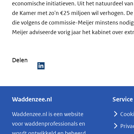
economische initiatieven. Uit het natuurdeel va
de Kamer met zo'n €25 miljoen wil verhogen. De €2
die volgens de commissie-Meijer minstens nodig 
Meijer adviseerde vorig jaar het kabinet over ext
Delen
D
e
l
Waddenzee.nl
Service
e
n
Waddenzee.nl is een website
Cook
o
voor waddenprofessionals en
Priva
p
wordt ontwikkeld en beheerd