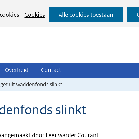
Ga
 cookies.
Cookies
Alle cookies toestaan
naar
de
inhoud
ojecten
Overheid
Contact
Overheid
Contact
tklappen
Uitklappen
Uitklappen
get uit waddenfonds slinkt
denfonds slinkt
Aangemaakt door Leeuwarder Courant