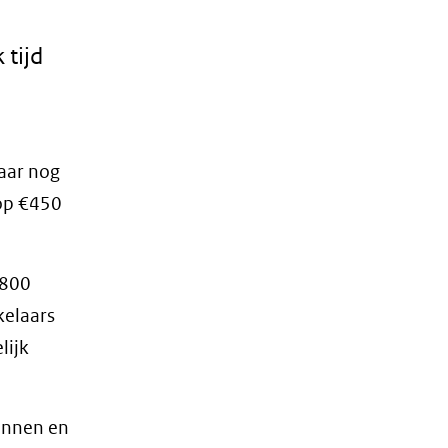
 tijd
jaar nog
 op €450
€800
kelaars
lijk
annen en