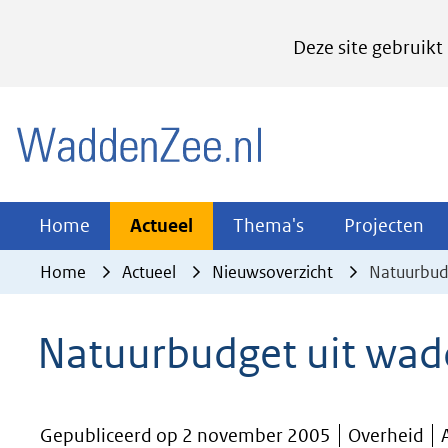
Cookies
Deze site gebruikt
instellen
Hier
(naar homepage)
kan
het
gebruik
van
Actueel
Thema's
Pr
Home
Actueel
Thema's
Projecten
Uitklappen
Uitklappen
Ui
cookies
Home
Actueel
Nieuwsoverzicht
Natuurbud
op
deze
Natuurbudget uit wad
website
worden
toegestaan
Gepubliceerd op 2 november 2005
Overheid
of